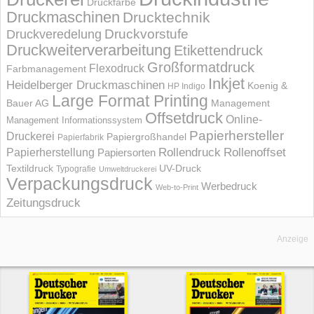
Druckfarbe
Druckmaschinen
Drucktechnik
Druckvorstufe
Druckveredelung
Druckweiterverarbeitung
Etikettendruck
Großformatdruck
Flexodruck
Farbmanagement
Inkjet
Heidelberger Druckmaschinen
Koenig &
HP Indigo
Large Format Printing
Bauer AG
Management
Offsetdruck
Online-
Management Informations­system
Papierhersteller
Druckerei
Papiergroßhandel
Papierfabrik
Rollendruck
Rollenoffset
Papierherstellung
Papiersorten
UV-Druck
Textildruck
Typografie
Umweltdruckerei
Verpackungsdruck
Werbedruck
Web-to-Print
Zeitungsdruck
Anzeige