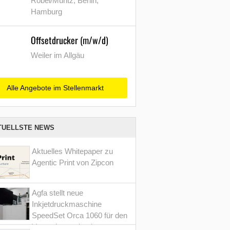
Röbel/Müritz, Berlin,
Hamburg
Offsetdrucker (m/w/d)
Weiler im Allgäu
Alle Angebote im Stellenmarkt
TUELLSTE NEWS
Aktuelles Whitepaper zu
Agentic Print von Zipcon
Agfa stellt neue
Inkjetdruckmaschine
SpeedSet Orca 1060 für den
Verpackungsdruck vor