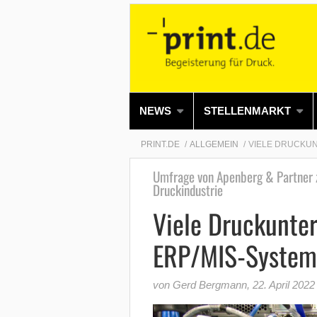
NEWS
STELLENMARKT
PRINT.DE
ALLGEMEIN
VIELE DRUCKUN
Umfrage von Apenberg & Partner zu
Druckindustrie
Viele Druckunte
ERP/MIS-System
von Gerd Bergmann
,
22. April 2022