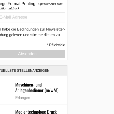
arge Format Printing
Spezialnews zum
oßformatdruck
h habe die Bedingungen zur Newsletter-
dung gelesen und stimme diesen zu.
*
Pflichtfeld
Absenden
TUELLSTE STELLENANZEIGEN
Maschinen- und
Anlagenbediener (m/w/d)
Erlangen
Medientechnologe Druck