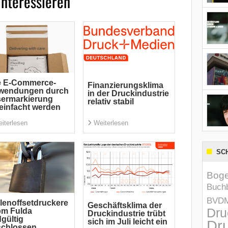
interessieren
e E-Commerce-
Finanzierungsklima
wendungen durch
in der Druckindustrie
sermarkierung
relativ stabil
einfacht werden
iterlesen
Weiterlesen
SC
Boge
Buchb
BVD
lenoffsetdruckere
Geschäftsklima der
Dru
pm Fulda
Druckindustrie trübt
gültig
Dru
sich im Juli leicht ein
schlossen