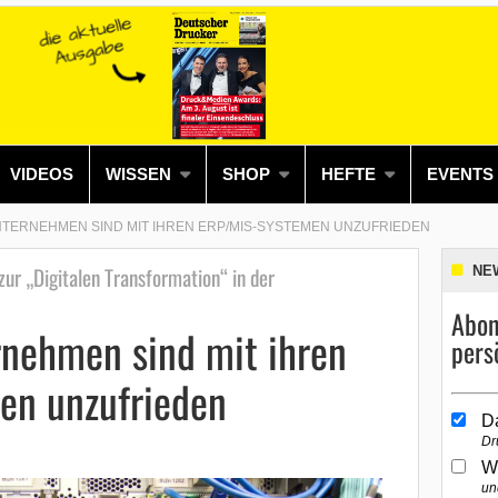
VIDEOS
WISSEN
SHOP
HEFTE
EVENTS
TERNEHMEN SIND MIT IHREN ERP/MIS-SYSTEMEN UNZUFRIEDEN
r „Digitalen Transformation“ in der
NE
Abon
rnehmen sind mit ihren
pers
en unzufrieden
D
Dr
W
un