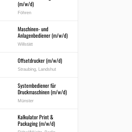
(m/w/d)
Föhren
Maschinen- und
Anlagenbediener (m/w/d)
Willstätt
Offsetdrucker (m/w/d)
Straubing, Landshut
Systembediener für
Druckmaschinen (m/w/d)
Münster
Kalkulator Print &
Packaging (m/w/d)