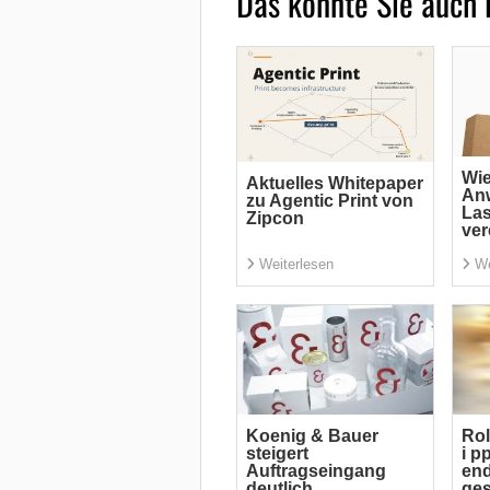
Das könnte Sie auch 
Wi
Aktuelles Whitepaper
An
zu Agentic Print von
La
Zipcon
ver
Weiterlesen
We
Koenig & Bauer
Rol
steigert
i p
Auftragseingang
end
deutlich
ge