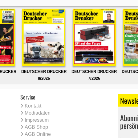
DRUCKER
DEUTSCHER DRUCKER
DEUTSCHER DRUCKER
DEUTSC
8/2026
7/2026
Service
Newsle
Kontakt
Mediadaten
Abonni
Impressum
persön
AGB Shop
AGB Online