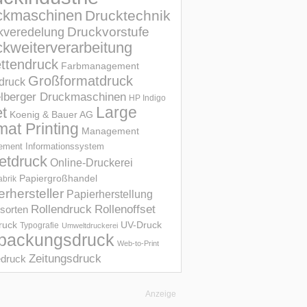
ckmaschinen
Drucktechnik
Druckvorstufe
kveredelung
kweiterverarbeitung
ettendruck
Farbmanagement
Großformatdruck
druck
elberger Druckmaschinen
HP Indigo
et
Large
Koenig & Bauer AG
mat Printing
Management
ment Informations­system
etdruck
Online-Druckerei
Papiergroßhandel
abrik
erhersteller
Papierherstellung
Rollendruck
Rollenoffset
sorten
UV-Druck
druck
Typografie
Umweltdruckerei
packungsdruck
Web-to-Print
Zeitungsdruck
druck
Anzeige