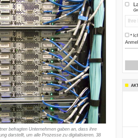
L
Gr
Ic
*
Anmel
AK
tner befragten Unternehmen gaben an, dass ihre
g darstellt, um alle Prozesse zu digitalisieren. 38