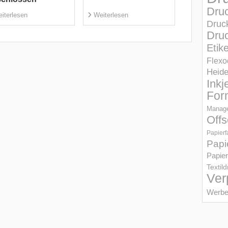
Dru
iterlesen
Weiterlesen
Druc
Druc
Etik
Flexo
Heid
Inkj
For
Manage
Offs
Papierf
Papi
Papier
Textil
Ver
Werbe