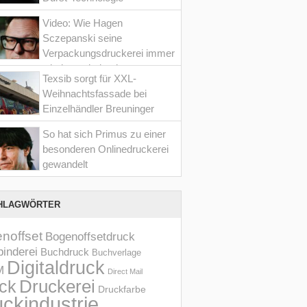
Video: Wie Hagen
Sczepanski seine
Verpackungsdruckerei immer
wieder optimiert hat
Texsib sorgt für XXL-
Weihnachtsfassade bei
Einzelhändler Breuninger
So hat sich Primus zu einer
besonderen Onlinedruckerei
gewandelt
HLAGWÖRTER
noffset
Bogenoffsetdruck
inderei
Buchdruck
Buchverlage
Digitaldruck
M
Direct Mail
Druckerei
ck
Druckfarbe
ckindustrie