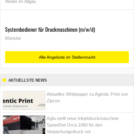
Weiler im Allgäu
Systembediener für Druckmaschinen (m/w/d)
Münster
Alle Angebote im Stellenmarkt
AKTUELLSTE NEWS
Aktuelles Whitepaper zu Agentic Print von
Zipcon
Agfa stellt neue Inkjetdruckmaschine
SpeedSet Orca 1060 für den
Verpackungsdruck vor