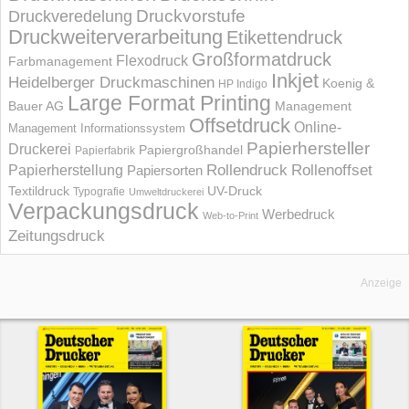
Druckvorstufe
Druckveredelung
Druckweiterverarbeitung
Etikettendruck
Großformatdruck
Flexodruck
Farbmanagement
Inkjet
Heidelberger Druckmaschinen
Koenig &
HP Indigo
Large Format Printing
Bauer AG
Management
Offsetdruck
Online-
Management Informations­system
Papierhersteller
Druckerei
Papiergroßhandel
Papierfabrik
Rollendruck
Rollenoffset
Papierherstellung
Papiersorten
UV-Druck
Textildruck
Typografie
Umweltdruckerei
Verpackungsdruck
Werbedruck
Web-to-Print
Zeitungsdruck
Anzeige