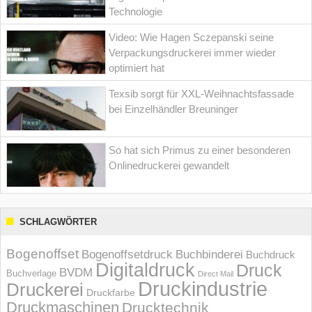
Technologie
Video: Wie Hagen Sczepanski seine
Verpackungsdruckerei immer wieder
optimiert hat
Texsib sorgt für XXL-Weihnachtsfassade
bei Einzelhändler Breuninger
So hat sich Primus zu einer besonderen
Onlinedruckerei gewandelt
SCHLAGWÖRTER
Bogenoffset
Bogenoffsetdruck
Buchbinderei
Buchdruck
Digitaldruck
Druck
BVDM
Buchverlage
Direct Mail
Druckindustrie
Druckerei
Druckfarbe
Druckmaschinen
Drucktechnik