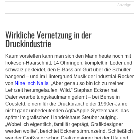
Anzeige
Wirkliche Vernetzung in der
Druckindustrie
Kaum vorstellen kann man sich den Mann heute noch mit
Irokesen-Haarschnitt, 14 Ohrringen, komplett in Leder und
schwarz gekleidet, den E-Bass am Gurt über die Schulter
hängend – und im Hintergrund Musik der Industrial-Rocker
von
Nine Inch Nails
. „Aber genau so bin ich zu meiner
Lehrzeit herumgelaufen. Wild.“ Stephan Eckner hat
Datenverarbeitungskaufmann gelernt – bei Bense in
Coesfeld, einem für die Druckbranche der 1990er-Jahre
nicht ganz unbedeutenden Agfa/Apple-Systemhaus, das
später im grafischen Handelshaus Steuber aufging.
„Wobei ich eigentlich, familiär geprägt, Grafikdesigner
werden wollte“, berichtet Eckner stirnrunzelnd. Schließlich
war der Großvater schon Grafikdesigner bei der Ufa und