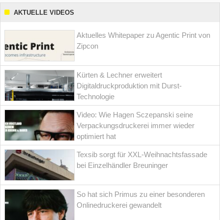
AKTUELLE VIDEOS
Aktuelles Whitepaper zu Agentic Print von
Zipcon
Kürten & Lechner erweitert
Digitaldruckproduktion mit Durst-
Technologie
Video: Wie Hagen Sczepanski seine
Verpackungsdruckerei immer wieder
optimiert hat
Texsib sorgt für XXL-Weihnachtsfassade
bei Einzelhändler Breuninger
So hat sich Primus zu einer besonderen
Onlinedruckerei gewandelt