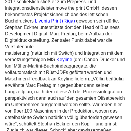
2017 schließlich stieß er zum Prepress- und
Integrationsdienstleister move the print GmbH, dessen
bekanntestes Projekt sicherlich das des lettischen
Buchdruckers
Livonia Print (Riga)
gewesen sein dürfte.
Stephan Eckner unterstützte dort den Head of Business
Development Digital, Marc Freitag, beim Aufbau der
Digitaldruckabteilung. Zentraler Punkt dabei war die
Vorstufenauto-
matisierung (natürlich mit Switch) und Integration mit dem
vernetzungsfähigen MIS
Keyline
(drei Canon-Drucker und
fünf Müller-Martini-Buchbindeaggregate, die
vollautomatisch mit Rüst-JDFs gefüttert werden und
Maschinen-Feedback an Keyline liefern). „Völlig beiläufig
erwähnte Marc Freitag mir gegenüber dann seinen
Langzeitplan, nach dem diese Art der Prozessintegration
perspektivisch dann auch auf den gesamten Offsetbereich
im Unternehmen ausgerollt werden sollte. Wir reden hier
von über 100 Maschinen in der Produktion, wovon das
dateibasierte Switch natürlich völlig überfordert gewesen
wäre“, schüttelt Stephan Eckner den Kopf – und grinst:
„Zugleich war dieser ,Schock‘ aber gewissermaßen