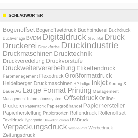
SCHLAGWÖRTER
Bogenoffset
Bogenoffsetdruck
Buchbinderei
Buchdruck
Digitaldruck
Druck
BVDM
Buchverlage
Direct Mail
Druckindustrie
Druckerei
Druckfarbe
Druckmaschinen
Drucktechnik
Druckvorstufe
Druckveredelung
Druckweiterverarbeitung
Etikettendruck
Großformatdruck
Flexodruck
Farbmanagement
Inkjet
Heidelberger Druckmaschinen
Koenig &
HP Indigo
Large Format Printing
Bauer AG
Management
Offsetdruck
Online-
Management Informations­system
Papierhersteller
Druckerei
Papiergroßhandel
Papierfabrik
Rollendruck
Rollenoffset
Papierherstellung
Papiersorten
UV-Druck
Textildruck
Typografie
Umweltdruckerei
Verpackungsdruck
Werbedruck
Web-to-Print
Zeitungsdruck