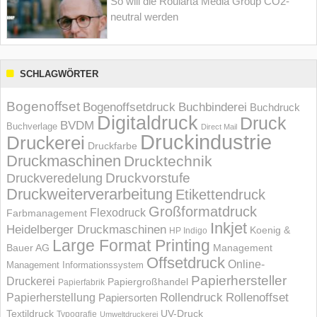
So will die Roularta Media Group CO2-
neutral werden
SCHLAGWÖRTER
Bogenoffset
Bogenoffsetdruck
Buchbinderei
Buchdruck
Digitaldruck
Druck
BVDM
Buchverlage
Direct Mail
Druckindustrie
Druckerei
Druckfarbe
Druckmaschinen
Drucktechnik
Druckvorstufe
Druckveredelung
Druckweiterverarbeitung
Etikettendruck
Großformatdruck
Flexodruck
Farbmanagement
Inkjet
Heidelberger Druckmaschinen
Koenig &
HP Indigo
Large Format Printing
Bauer AG
Management
Offsetdruck
Online-
Management Informations­system
Papierhersteller
Druckerei
Papiergroßhandel
Papierfabrik
Rollendruck
Rollenoffset
Papierherstellung
Papiersorten
UV-Druck
Textildruck
Typografie
Umweltdruckerei