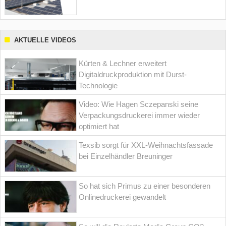
AKTUELLE VIDEOS
Kürten & Lechner erweitert
Digitaldruckproduktion mit Durst-
Technologie
Video: Wie Hagen Sczepanski seine
Verpackungsdruckerei immer wieder
optimiert hat
Texsib sorgt für XXL-Weihnachtsfassade
bei Einzelhändler Breuninger
So hat sich Primus zu einer besonderen
Onlinedruckerei gewandelt