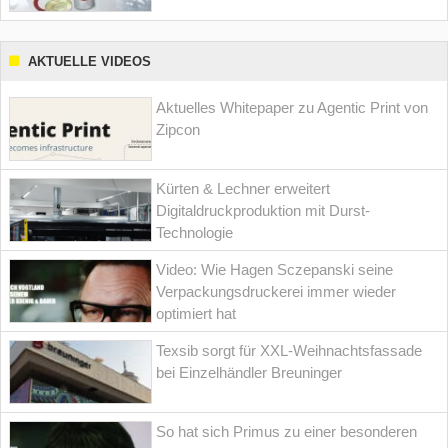
AKTUELLE VIDEOS
Aktuelles Whitepaper zu Agentic Print von
Zipcon
Kürten & Lechner erweitert
Digitaldruckproduktion mit Durst-
Technologie
Video: Wie Hagen Sczepanski seine
Verpackungsdruckerei immer wieder
optimiert hat
Texsib sorgt für XXL-Weihnachtsfassade
bei Einzelhändler Breuninger
So hat sich Primus zu einer besonderen