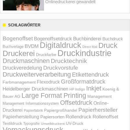
Onlinedruckerei gewandelt
SCHLAGWÖRTER
Bogenoffset
Bogenoffsetdruck
Buchbinderei
Buchdruck
Digitaldruck
Druck
BVDM
Buchverlage
Direct Mail
Druckindustrie
Druckerei
Druckfarbe
Druckmaschinen
Drucktechnik
Druckvorstufe
Druckveredelung
Druckweiterverarbeitung
Etikettendruck
Großformatdruck
Flexodruck
Farbmanagement
Inkjet
Heidelberger Druckmaschinen
Koenig &
HP Indigo
Large Format Printing
Bauer AG
Management
Offsetdruck
Online-
Management Informations­system
Papierhersteller
Druckerei
Papiergroßhandel
Papierfabrik
Rollendruck
Rollenoffset
Papierherstellung
Papiersorten
UV-Druck
Textildruck
Typografie
Umweltdruckerei
Verpackungsdruck