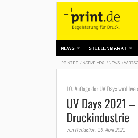
NEWS
STELLENMARKT
PRINT.DE
NATIVE-ADS
NEWS
WIRTS
10. Auflage der UV Days wird live
UV Days 2021 – T
Druckindustrie
von Redaktion
,
26. April 2021