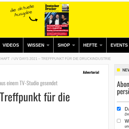
VIDEOS
WISSEN
SHOP
HEFTE
EVENTS
CHAFT
UV DAYS 2021 – TREFFPUNKT FÜR DIE DRUCKINDUSTRIE
NE
Advertorial
 aus einem TV-Studio gesendet
Abon
pers
reffpunkt für die
D
Dr
W
un