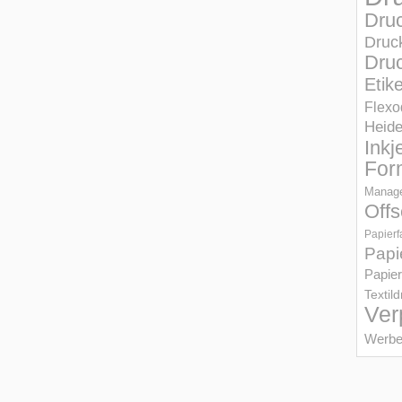
Dru
Druc
Druc
Etik
Flexo
Heid
Inkj
For
Manage
Offs
Papierf
Papi
Papier
Textil
Ver
Werbe