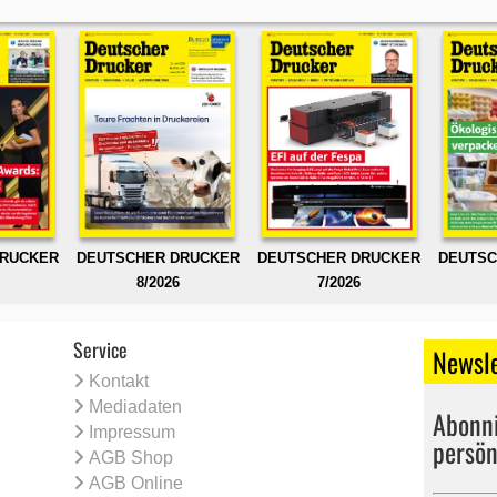
DRUCKER
DEUTSCHER DRUCKER
DEUTSCHER DRUCKER
DEUTSC
8/2026
7/2026
Service
Newsle
Kontakt
Mediadaten
Abonni
Impressum
persön
AGB Shop
AGB Online