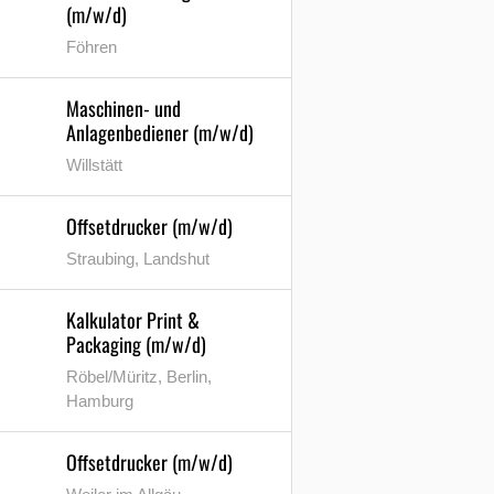
(m/w/d)
Föhren
Maschinen- und
Anlagenbediener (m/w/d)
Willstätt
Offsetdrucker (m/w/d)
Straubing, Landshut
Kalkulator Print &
Packaging (m/w/d)
Röbel/Müritz, Berlin,
Hamburg
Offsetdrucker (m/w/d)