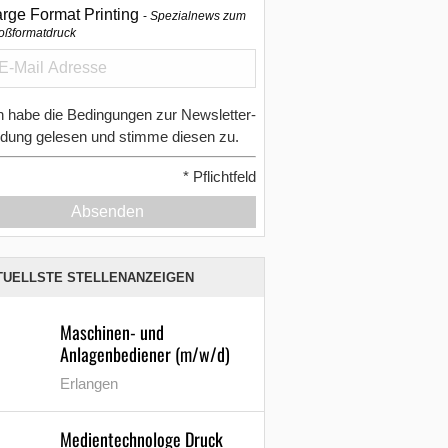
arge Format Printing
Spezialnews zum
oßformatdruck
h habe die Bedingungen zur Newsletter-
dung gelesen und stimme diesen zu.
*
Pflichtfeld
Absenden
TUELLSTE STELLENANZEIGEN
Maschinen- und
Anlagenbediener (m/w/d)
Erlangen
Medientechnologe Druck