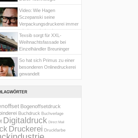
Video: Wie Hagen
Sczepanski seine
Verpackungsdruckerei immer
wieder optimiert hat
Texsib sorgt für XXL-
Weihnachtsfassade bei
Einzelhändler Breuninger
So hat sich Primus zu einer
besonderen Onlinedruckerei
gewandelt
HLAGWÖRTER
noffset
Bogenoffsetdruck
inderei
Buchdruck
Buchverlage
Digitaldruck
M
Direct Mail
Druckerei
ck
Druckfarbe
ckindustrie