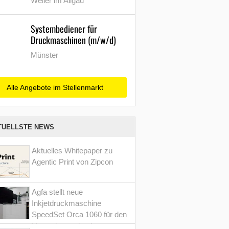
Weiler im Allgäu
Systembediener für
Druckmaschinen (m/w/d)
Münster
Alle Angebote im Stellenmarkt
TUELLSTE NEWS
Aktuelles Whitepaper zu
Agentic Print von Zipcon
Agfa stellt neue
Inkjetdruckmaschine
SpeedSet Orca 1060 für den
Verpackungsdruck vor