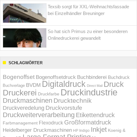
Texsib sorgt für XXL-Weihnachtsfassade
bei Einzelhändler Breuninger
So hat sich Primus zu einer besonderen
Onlinedruckerei gewandelt
SCHLAGWÖRTER
Bogenoffset
Bogenoffsetdruck
Buchbinderei
Buchdruck
Digitaldruck
Druck
BVDM
Buchverlage
Direct Mail
Druckindustrie
Druckerei
Druckfarbe
Druckmaschinen
Drucktechnik
Druckvorstufe
Druckveredelung
Druckweiterverarbeitung
Etikettendruck
Großformatdruck
Flexodruck
Farbmanagement
Inkjet
Heidelberger Druckmaschinen
Koenig &
HP Indigo