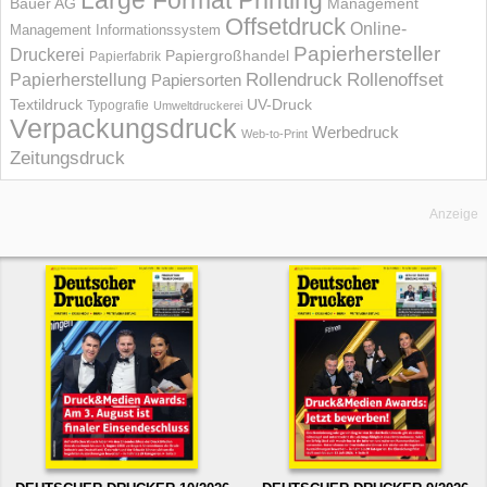
Large Format Printing
Bauer AG
Management
Offsetdruck
Online-
Management Informations­system
Papierhersteller
Druckerei
Papiergroßhandel
Papierfabrik
Rollendruck
Rollenoffset
Papierherstellung
Papiersorten
UV-Druck
Textildruck
Typografie
Umweltdruckerei
Verpackungsdruck
Werbedruck
Web-to-Print
Zeitungsdruck
Anzeige