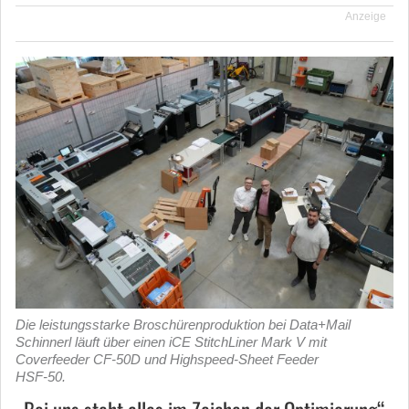
Anzeige
Die leistungsstarke Broschürenproduktion bei Data+Mail
Schinnerl läuft über einen iCE StitchLiner Mark V mit
Coverfeeder CF-50D und Highspeed-Sheet Feeder
HSF-50.