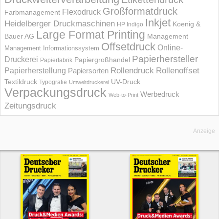
Großformatdruck
Flexodruck
Farbmanagement
Inkjet
Heidelberger Druckmaschinen
Koenig &
HP Indigo
Large Format Printing
Bauer AG
Management
Offsetdruck
Online-
Management Informations­system
Papierhersteller
Druckerei
Papiergroßhandel
Papierfabrik
Rollendruck
Rollenoffset
Papierherstellung
Papiersorten
UV-Druck
Textildruck
Typografie
Umweltdruckerei
Verpackungsdruck
Werbedruck
Web-to-Print
Zeitungsdruck
Anzeige