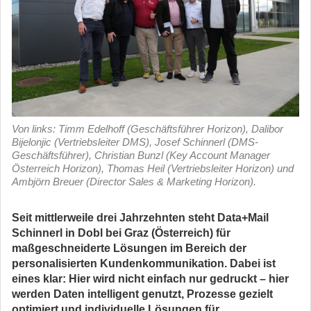
Von links: Timm Edelhoff (Geschäftsführer Horizon), Dalibor
Bijelonjic (Vertriebsleiter DMS), Josef Schinnerl (DMS-
Geschäftsführer), Christian Bunzl (Key Account Manager
Österreich Horizon), Thomas Heil (Vertriebsleiter Horizon) und
Ambjörn Breuer (Director Sales & Marketing Horizon).
Seit mittlerweile drei Jahrzehnten steht Data+Mail
Schinnerl in Dobl bei Graz (Österreich) für
maßgeschneiderte Lösungen im Bereich der
personalisierten Kundenkommunikation. Dabei ist
eines klar: Hier wird nicht einfach nur gedruckt – hier
werden Daten intelligent genutzt, Prozesse gezielt
optimiert und individuelle Lösungen für