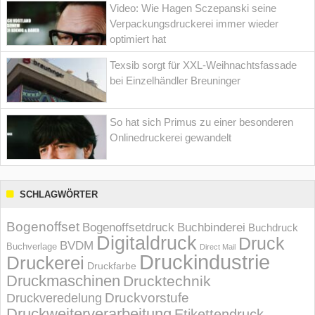
Video: Wie Hagen Sczepanski seine
Verpackungsdruckerei immer wieder
optimiert hat
Texsib sorgt für XXL-Weihnachtsfassade
bei Einzelhändler Breuninger
So hat sich Primus zu einer besonderen
Onlinedruckerei gewandelt
SCHLAGWÖRTER
Bogenoffset
Bogenoffsetdruck
Buchbinderei
Buchdruck
Digitaldruck
Druck
BVDM
Buchverlage
Direct Mail
Druckindustrie
Druckerei
Druckfarbe
Druckmaschinen
Drucktechnik
Druckvorstufe
Druckveredelung
Druckweiterverarbeitung
Etikettendruck