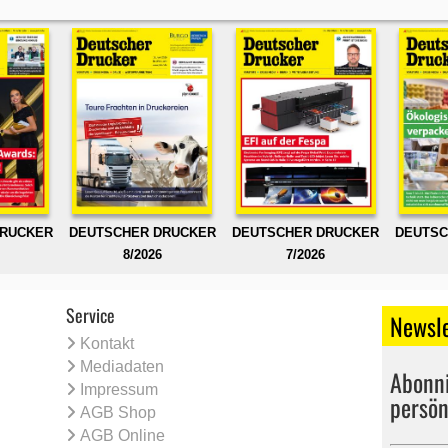
DRUCKER
DEUTSCHER DRUCKER
DEUTSCHER DRUCKER
DEUTSC
8/2026
7/2026
Service
Newsle
Kontakt
Mediadaten
Abonni
Impressum
persön
AGB Shop
AGB Online