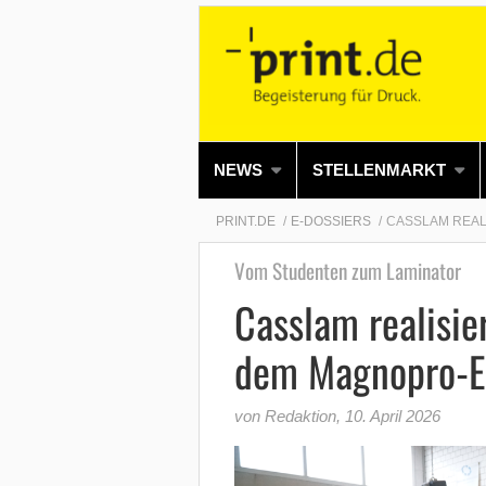
NEWS
STELLENMARKT
PRINT.DE
E-DOSSIERS
CASSLAM REAL
Vom Studenten zum Laminator
Casslam realisie
dem Magnopro-E
von Redaktion
,
10. April 2026