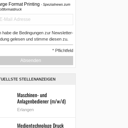
arge Format Printing
Spezialnews zum
oßformatdruck
h habe die Bedingungen zur Newsletter-
dung gelesen und stimme diesen zu.
*
Pflichtfeld
Absenden
TUELLSTE STELLENANZEIGEN
Maschinen- und
Anlagenbediener (m/w/d)
Erlangen
Medientechnologe Druck