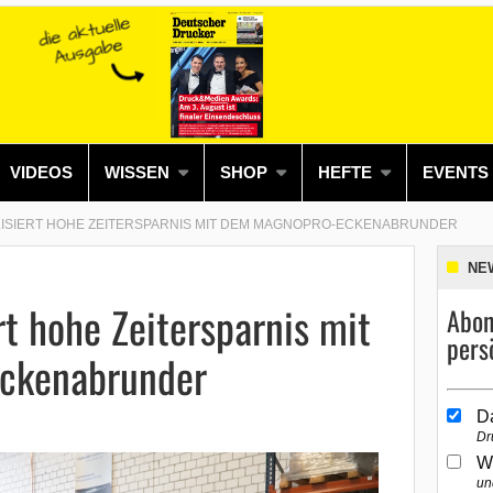
VIDEOS
WISSEN
SHOP
HEFTE
EVENTS
ISIERT HOHE ZEITERSPARNIS MIT DEM MAGNOPRO-ECKENABRUNDER
NE
rt hohe Zeitersparnis mit
Abon
pers
ckenabrunder
D
Dr
W
un