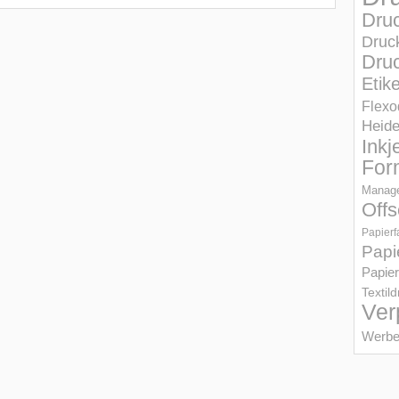
Dru
Druc
Druc
Etik
Flexo
Heid
Inkj
For
Manage
Offs
Papierf
Papi
Papier
Textil
Ver
Werbe