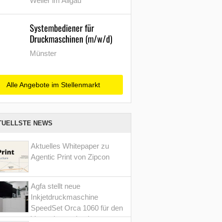
Weiler im Allgäu
Systembediener für
Druckmaschinen (m/w/d)
Münster
Alle Angebote im Stellenmarkt
TUELLSTE NEWS
Aktuelles Whitepaper zu
Agentic Print von Zipcon
Agfa stellt neue
Inkjetdruckmaschine
SpeedSet Orca 1060 für den
Verpackungsdruck vor