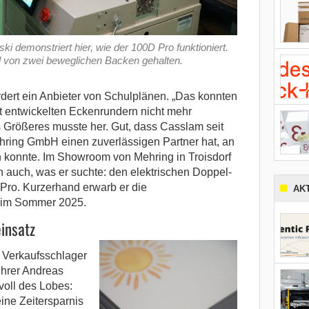
i demonstriert hier, wie der 100D Pro funktioniert.
el von zwei beweglichen Backen gehalten.
ert ein Anbieter von Schulplänen. „Das konnten
st entwickelten Eckenrundern nicht mehr
s Größeres musste her. Gut, dass Casslam seit
ehring GmbH einen zuverlässigen Partner hat, an
 konnte. Im Showroom von Mehring in Troisdorf
n auch, was er suchte: den elektrischen Doppel-
ro. Kurzerhand erwarb er die
AK
 im Sommer 2025.
insatz
 Verkaufsschlager
ührer Andreas
voll des Lobes:
ine Zeitersparnis