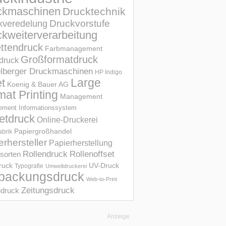
ckmaschinen
Drucktechnik
Druckvorstufe
kveredelung
kweiterverarbeitung
ettendruck
Farbmanagement
Großformatdruck
druck
elberger Druckmaschinen
HP Indigo
et
Large
Koenig & Bauer AG
mat Printing
Management
ment Informations­system
etdruck
Online-Druckerei
Papiergroßhandel
abrik
erhersteller
Papierherstellung
Rollendruck
Rollenoffset
sorten
UV-Druck
druck
Typografie
Umweltdruckerei
packungsdruck
Web-to-Print
Zeitungsdruck
druck
Anzeige