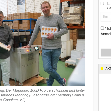
L
Gr
Ic
*
Anmel
AK
ung: Der Magnopro 100D Pro verschwindet fast hinter
e), Andreas Mehring (Geschäftsführer Mehring GmbH)
r Casslam, v.l.).