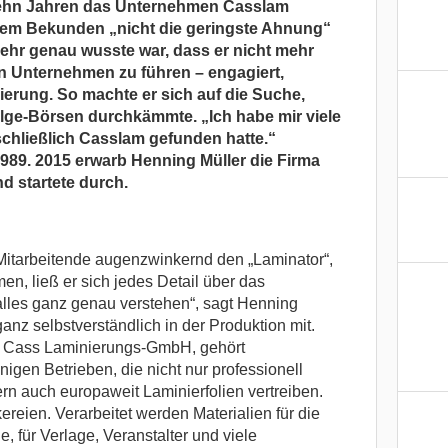
zehn Jahren das Unternehmen Casslam
nem Bekunden „nicht die geringste Ahnung“
ehr genau wusste war, dass er nicht mehr
ein Unternehmen zu führen – engagiert,
sierung. So machte er sich auf die Suche,
lge-Börsen durchkämmte. „Ich habe mir viele
chließlich Casslam gefunden hatte.“
1989. 2015 erwarb Henning Müller die Firma
 startete durch.
itarbeitende augenzwinkernd den „Laminator“,
, ließ er sich jedes Detail über das
 alles ganz genau verstehen“, sagt Henning
ganz selbstverständlich in der Produktion mit.
 Cass Laminierungs-GmbH, gehört
gen Betrieben, die nicht nur professionell
rn auch europaweit Laminierfolien vertreiben.
reien. Verarbeitet werden Materialien für die
, für Verlage, Veranstalter und viele