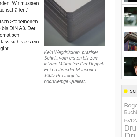
nden. Wir mussten
achschärfen.“
isch Stapelhöhen
 bis DIN A3. Der
tomatisch
ass sich stets ein
gibt.
Kein Wegdrücken, präziser
Schnitt vom ersten bis zum
letzten Millimeter: Der Doppel-
Eckenabrunder Magnopro
100D Pro sorgt für
hochwertige Qualität.
SC
Boge
Buchb
BVD
Dru
Dru