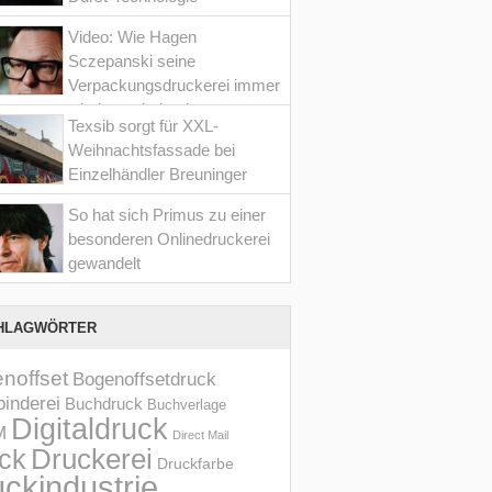
Video: Wie Hagen
Sczepanski seine
Verpackungsdruckerei immer
wieder optimiert hat
Texsib sorgt für XXL-
Weihnachtsfassade bei
Einzelhändler Breuninger
So hat sich Primus zu einer
besonderen Onlinedruckerei
gewandelt
HLAGWÖRTER
noffset
Bogenoffsetdruck
inderei
Buchdruck
Buchverlage
Digitaldruck
M
Direct Mail
Druckerei
ck
Druckfarbe
ckindustrie