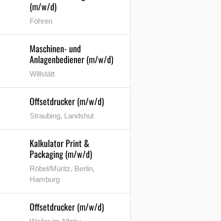
(m/w/d)
Föhren
Maschinen- und
Anlagenbediener (m/w/d)
Willstätt
Offsetdrucker (m/w/d)
Straubing, Landshut
Kalkulator Print &
Packaging (m/w/d)
Röbel/Müritz, Berlin,
Hamburg
Offsetdrucker (m/w/d)