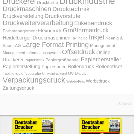
Druckindustrie
Druckerei
Druckfarbe
Druckmaschinen
Drucktechnik
Druckvorstufe
Druckveredelung
Druckweiterverarbeitung
Etikettendruck
Großformatdruck
Flexodruck
Farbmanagement
Inkjet
Heidelberger Druckmaschinen
Koenig &
HP Indigo
Large Format Printing
Bauer AG
Management
Offsetdruck
Online-
Management Informations­system
Papierhersteller
Druckerei
Papiergroßhandel
Papierfabrik
Rollendruck
Rollenoffset
Papierherstellung
Papiersorten
UV-Druck
Textildruck
Typografie
Umweltdruckerei
Verpackungsdruck
Werbedruck
Web-to-Print
Zeitungsdruck
Anzeige