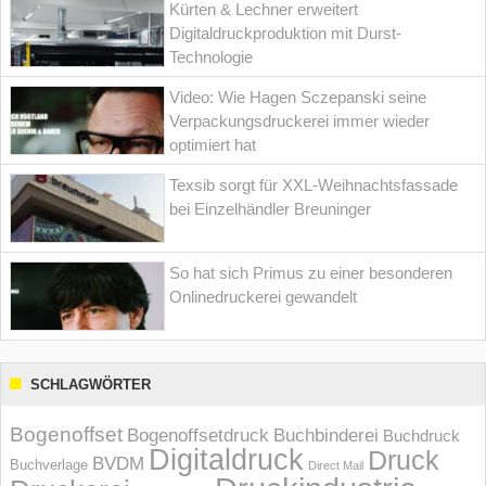
Kürten & Lechner erweitert
Digitaldruckproduktion mit Durst-
Technologie
Video: Wie Hagen Sczepanski seine
Verpackungsdruckerei immer wieder
optimiert hat
Texsib sorgt für XXL-Weihnachtsfassade
bei Einzelhändler Breuninger
So hat sich Primus zu einer besonderen
Onlinedruckerei gewandelt
SCHLAGWÖRTER
Bogenoffset
Bogenoffsetdruck
Buchbinderei
Buchdruck
Digitaldruck
Druck
BVDM
Buchverlage
Direct Mail