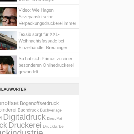
Video: Wie Hagen
Sczepanski seine
Verpackungsdruckerei immer
wieder optimiert hat
Texsib sorgt für XXL-
Weihnachtsfassade bei
Einzelhändler Breuninger
So hat sich Primus zu einer
besonderen Onlinedruckerei
gewandelt
HLAGWÖRTER
noffset
Bogenoffsetdruck
inderei
Buchdruck
Buchverlage
Digitaldruck
M
Direct Mail
Druckerei
ck
Druckfarbe
ckindustrie