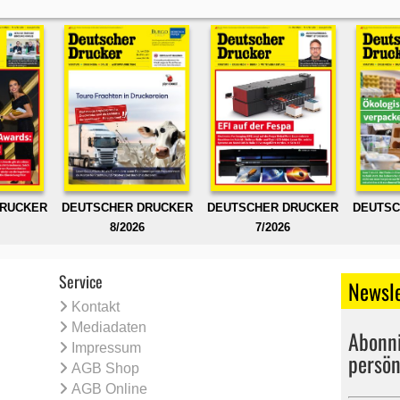
DRUCKER
DEUTSCHER DRUCKER
DEUTSCHER DRUCKER
DEUTSC
8/2026
7/2026
Service
Newsle
Kontakt
Mediadaten
Abonni
Impressum
persön
AGB Shop
AGB Online