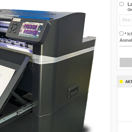
L
Gr
Ic
*
Anmel
AK