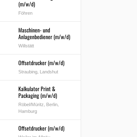
(m/w/d)
Föhren
Maschinen- und
Anlagenbediener (m/w/d)
Willstätt
Offsetdrucker (m/w/d)
Straubing, Landshut
Kalkulator Print &
Packaging (m/w/d)
Röbel/Müritz, Berlin,
Hamburg
Offsetdrucker (m/w/d)