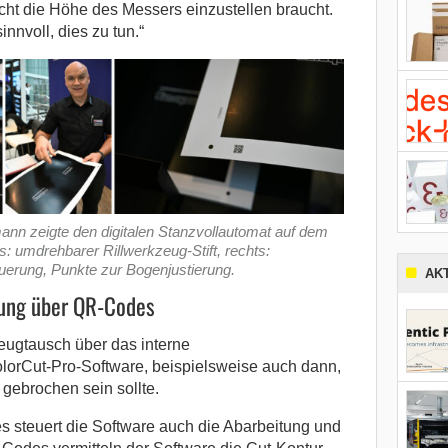
cht die Höhe des Messers einzustellen braucht.
innvoll, dies zu tun.“
mann zeigte den digitalen Stanzvollautomat auf dem
ks: umdrehbarer Rillwerkzeug-Stift, rechts:
erung, Punkte zur Bogenjustierung.
AK
tung über QR-Codes
zeugtausch über das interne
rCut-Pro-Software, beispielsweise auch dann,
gebrochen sein sollte.
 steuert die Software auch die Abarbeitung und