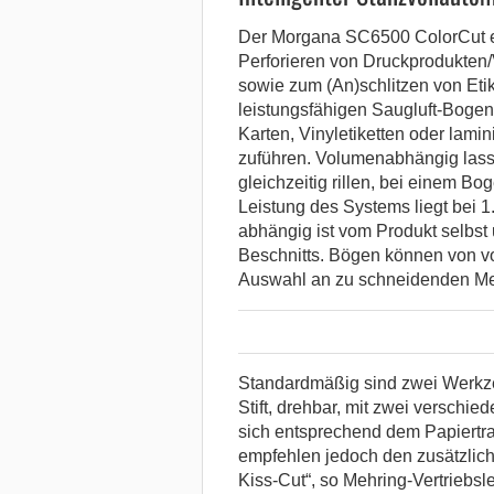
Der Morgana SC6500 ColorCut ei
Perforieren von Druckprodukte
sowie zum (An)schlitzen von Etik
leistungsfähigen Saugluft-Bogena
Karten, Vinyletiketten oder lami
zuführen. Volumenabhängig lass
gleichzeitig rillen, bei einem 
Leistung des Systems liegt bei 1
abhängig ist vom Produkt selbst 
Beschnitts. Bögen können von vo
Auswahl an zu schneidenden Medi
Standardmäßig sind zwei Werkzeu
Stift, drehbar, mit zwei verschi
sich entsprechend dem Papiertran
empfehlen jedoch den zusätzlich
Kiss-Cut“, so Mehring-Vertriebsl