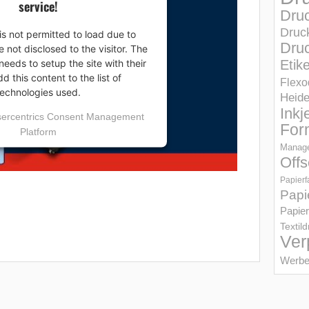
service!
Dru
Druc
is not permitted to load due to
Druc
e not disclosed to the visitor. The
eeds to setup the site with their
Etik
 this content to the list of
Flexo
technologies used.
Heid
Inkj
ercentrics Consent Management
For
Platform
Manage
Offs
Papierf
Papi
Papier
Textil
Ver
Werbe