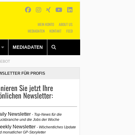
MEIN KONTO
ABOUT US
MEDIADATEN
KONTAKT
FEED
Alles
Shop
SUCHEN
MEDIADATEN
GEBOT
WSLETTER FÜR PROFIS
nieren Sie jetzt Ihre
önlichen Newsletter:
aily Newsletter
Top-News für die
uckbranche und die Jobs der Woche
eekly Newsletter
Wöchentliches Update
d monatlicher GP-Storyletter