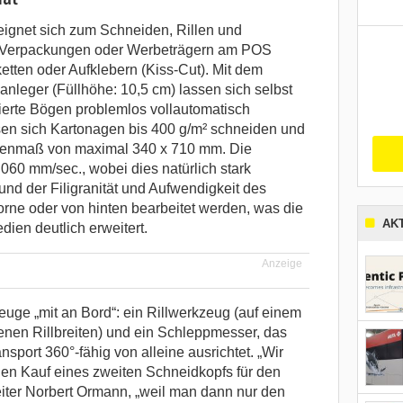
gnet sich zum Schneiden, Rillen und
n/Verpackungen oder Werbeträgern am POS
etten oder Aufklebern (Kiss-Cut). Mit dem
nleger (Füllhöhe: 10,5 cm) lassen sich selbst
nierte Bögen problemlos vollautomatisch
en sich Kartonagen bis 400 g/m² schneiden und
Bogenmaß von maximal 340 x 710 mm. Die
.060 mm/sec., wobei dies natürlich stark
und der Filigranität und Aufwendigkeit des
rne oder von hinten bearbeitet werden, was die
AK
en deutlich erweitert.
Anzeige
ge „mit an Bord“: ein Rillwerkzeug (auf einem
edenen Rillbreiten) und ein Schleppmesser, das
sport 360°-fähig von alleine ausrichtet. „Wir
en Kauf eines zweiten Schneidkopfs für den
eiter Norbert Ormann, „weil man dann nur den