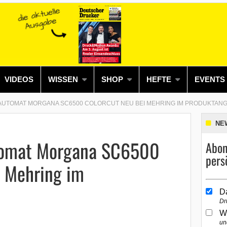
VIDEOS
WISSEN
SHOP
HEFTE
EVENTS
ZAUTOMAT MORGANA SC6500 COLORCUT NEU BEI MEHRING IM PRODUKTAN
NE
utomat Morgana SC6500
Abon
pers
i Mehring im
D
Dr
W
un