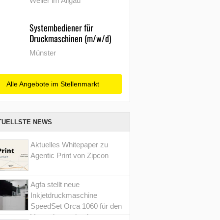
Weiler im Allgäu
Systembediener für
Druckmaschinen (m/w/d)
Münster
Alle Angebote im Stellenmarkt
TUELLSTE NEWS
Aktuelles Whitepaper zu
Agentic Print von Zipcon
Agfa stellt neue
Inkjetdruckmaschine
SpeedSet Orca 1060 für den
Verpackungsdruck vor