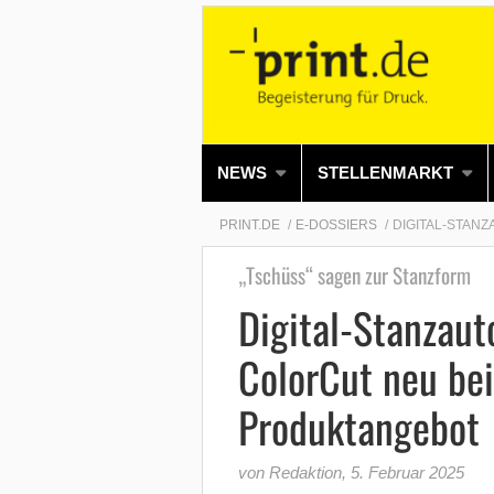
NEWS
STELLENMARKT
PRINT.DE
E-DOSSIERS
DIGITAL-STAN
„Tschüss“ sagen zur Stanzform
Digital-Stanza
ColorCut neu be
Produktangebot
von Redaktion
,
5. Februar 2025