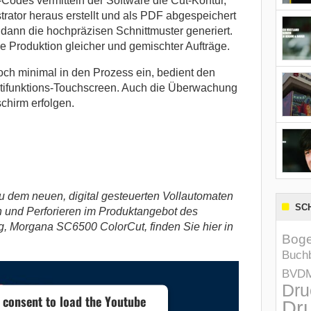
Codes vermitteln der Software die Cut-Kontur,
ustrator heraus erstellt und als PDF abgespeichert
dann die hochpräzisen Schnittmuster generiert.
 Produktion gleicher und gemischter Aufträge.
och minimal in den Prozess ein, bedient den
ltifunktions-Touchscreen. Auch die Überwachung
schirm erfolgen.
u dem neuen, digital gesteuerten Vollautomaten
SC
n und Perforieren im Produktangebot des
, Morgana SC6500 ColorCut, finden Sie hier in
Boge
Buchb
BVD
Dru
 consent to load the Youtube
Dru