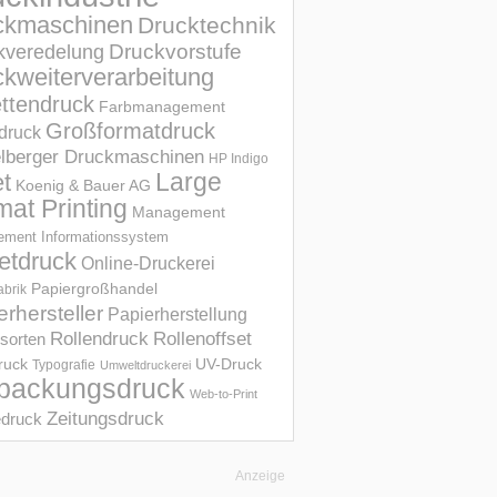
ckmaschinen
Drucktechnik
Druckvorstufe
kveredelung
kweiterverarbeitung
ettendruck
Farbmanagement
Großformatdruck
druck
elberger Druckmaschinen
HP Indigo
et
Large
Koenig & Bauer AG
mat Printing
Management
ment Informations­system
etdruck
Online-Druckerei
Papiergroßhandel
abrik
erhersteller
Papierherstellung
Rollendruck
Rollenoffset
sorten
UV-Druck
druck
Typografie
Umweltdruckerei
packungsdruck
Web-to-Print
Zeitungsdruck
druck
Anzeige