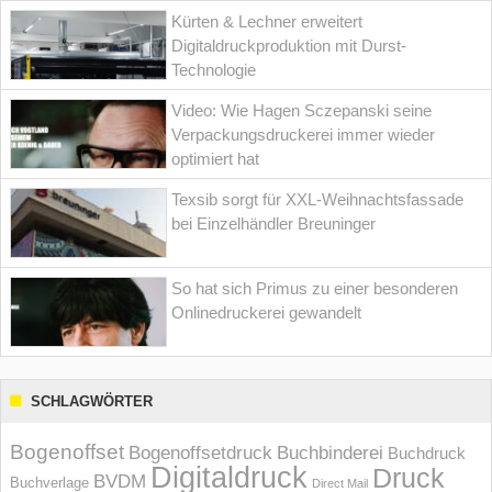
Kürten & Lechner erweitert
Digitaldruckproduktion mit Durst-
Technologie
Video: Wie Hagen Sczepanski seine
Verpackungsdruckerei immer wieder
optimiert hat
Texsib sorgt für XXL-Weihnachtsfassade
bei Einzelhändler Breuninger
So hat sich Primus zu einer besonderen
Onlinedruckerei gewandelt
SCHLAGWÖRTER
Bogenoffset
Bogenoffsetdruck
Buchbinderei
Buchdruck
Digitaldruck
Druck
BVDM
Buchverlage
Direct Mail