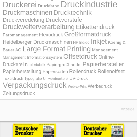
Druckindustrie
Druckerei
Druckfarbe
Druckmaschinen
Drucktechnik
Druckvorstufe
Druckveredelung
Druckweiterverarbeitung
Etikettendruck
Großformatdruck
Flexodruck
Farbmanagement
Inkjet
Heidelberger Druckmaschinen
Koenig &
HP Indigo
Large Format Printing
Bauer AG
Management
Offsetdruck
Online-
Management Informations­system
Papierhersteller
Druckerei
Papiergroßhandel
Papierfabrik
Rollendruck
Rollenoffset
Papierherstellung
Papiersorten
UV-Druck
Textildruck
Typografie
Umweltdruckerei
Verpackungsdruck
Werbedruck
Web-to-Print
Zeitungsdruck
Anzeige