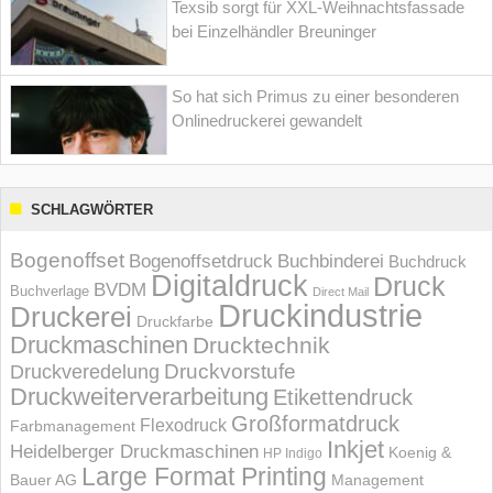
Texsib sorgt für XXL-Weihnachtsfassade
bei Einzelhändler Breuninger
So hat sich Primus zu einer besonderen
Onlinedruckerei gewandelt
SCHLAGWÖRTER
Bogenoffset
Bogenoffsetdruck
Buchbinderei
Buchdruck
Digitaldruck
Druck
BVDM
Buchverlage
Direct Mail
Druckindustrie
Druckerei
Druckfarbe
Druckmaschinen
Drucktechnik
Druckvorstufe
Druckveredelung
Druckweiterverarbeitung
Etikettendruck
Großformatdruck
Flexodruck
Farbmanagement
Inkjet
Heidelberger Druckmaschinen
Koenig &
HP Indigo
Large Format Printing
Bauer AG
Management