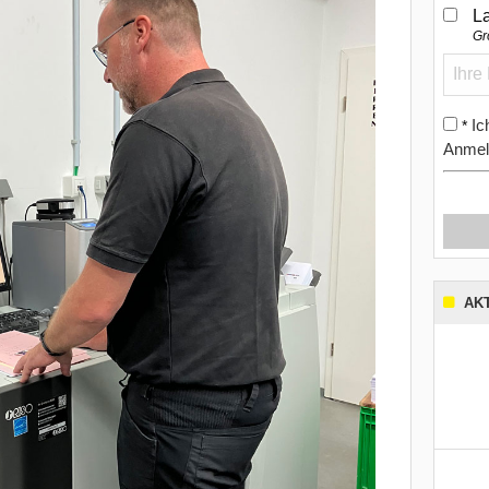
L
Gr
Ic
*
Anmel
AK