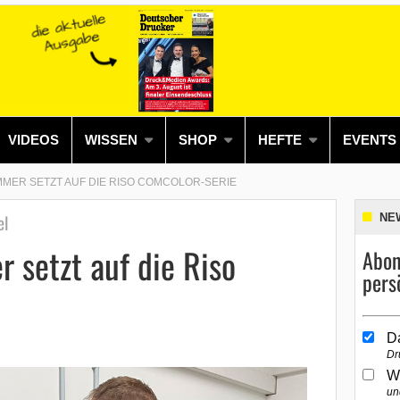
VIDEOS
WISSEN
SHOP
HEFTE
EVENTS
MMER SETZT AUF DIE RISO COMCOLOR-SERIE
el
NE
 setzt auf die Riso
Abon
pers
D
Dr
W
un