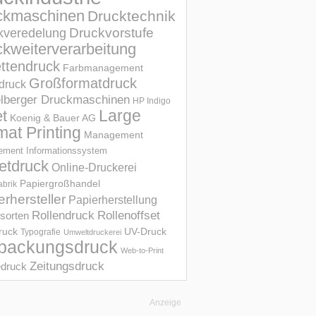
ckmaschinen
Drucktechnik
Druckvorstufe
kveredelung
kweiterverarbeitung
ettendruck
Farbmanagement
Großformatdruck
druck
elberger Druckmaschinen
HP Indigo
et
Large
Koenig & Bauer AG
mat Printing
Management
ment Informations­system
etdruck
Online-Druckerei
Papiergroßhandel
abrik
erhersteller
Papierherstellung
Rollendruck
Rollenoffset
sorten
UV-Druck
druck
Typografie
Umweltdruckerei
packungsdruck
Web-to-Print
Zeitungsdruck
druck
Anzeige