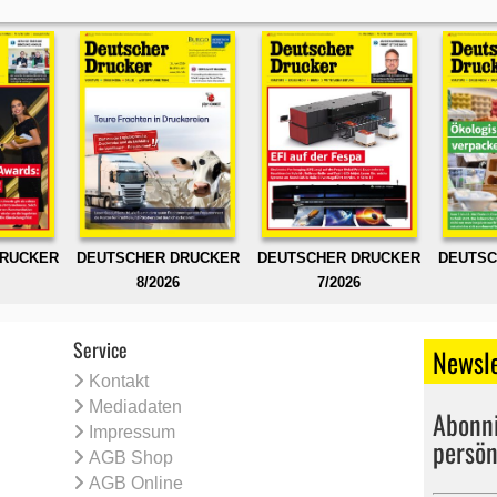
DRUCKER
DEUTSCHER DRUCKER
DEUTSCHER DRUCKER
DEUTSC
8/2026
7/2026
Service
Newsle
Kontakt
Mediadaten
Abonni
Impressum
persön
AGB Shop
AGB Online