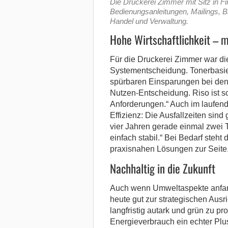
Die Druckerei Zimmer mit Sitz in F
Bedienungsanleitungen, Mailings, B
Handel und Verwaltung.
Hohe Wirtschaftlichkeit – 
Für die Druckerei Zimmer war die 
Systementscheidung. Tonerbasie
spürbaren Einsparungen bei den 
Nutzen-Entscheidung. Riso ist sc
Anforderungen.“ Auch im laufend
Effizienz: Die Ausfallzeiten sind
vier Jahren gerade einmal zwei T
einfach stabil.“ Bei Bedarf steh
praxisnahen Lösungen zur Seite
Nachhaltig in die Zukunft
Auch wenn Umweltaspekte anfangs
heute gut zur strategischen Ausri
langfristig autark und grün zu pr
Energieverbrauch ein echter Plu