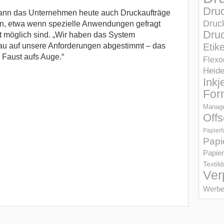
Dru
 kann das Unternehmen heute auch Druckaufträge
Druc
n, etwa wenn spezielle Anwendungen gefragt
Druc
ht möglich sind. „Wir haben das System
u auf unsere Anforderungen abgestimmt – das
Etik
e Faust aufs Auge.“
Flexo
Heid
Inkj
For
Manage
Offs
Papierf
Papi
Papier
Textil
Ver
Werbe