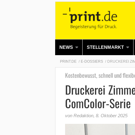
NEWS
STELLENMARKT
PRINT.DE
E-DOSSIERS
DRUCKEREI ZI
Kostenbewusst, schnell und flexib
Druckerei Zimmer
ComColor-Serie
von Redaktion
,
8. Oktober 2025