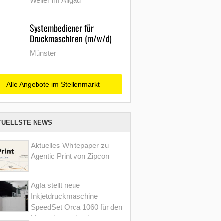
Weiler im Allgäu
Systembediener für
Druckmaschinen (m/w/d)
Münster
Alle Angebote im Stellenmarkt
TUELLSTE NEWS
Aktuelles Whitepaper zu
Agentic Print von Zipcon
Agfa stellt neue
Inkjetdruckmaschine
SpeedSet Orca 1060 für den
Verpackungsdruck vor