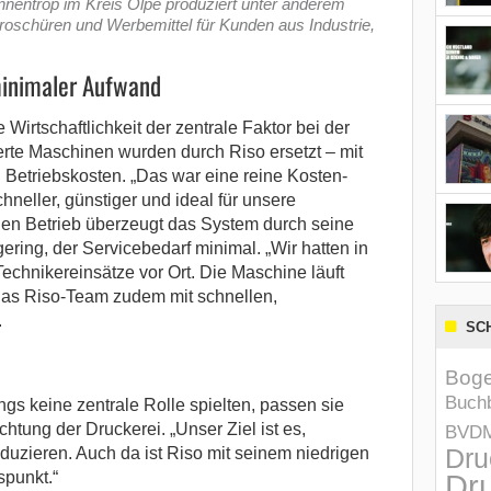
innentrop im Kreis Olpe produziert unter anderem
roschüren und Werbemittel für Kunden aus Industrie,
minimaler Aufwand
Wirtschaftlichkeit der zentrale Faktor bei der
rte Maschinen wurden durch Riso ersetzt – mit
Betriebskosten. „Das war eine reine Kosten-
hneller, günstiger und ideal für unsere
en Betrieb überzeugt das System durch seine
 gering, der Servicebedarf minimal. „Wir hatten in
echnikereinsätze vor Ort. Die Maschine läuft
t das Riso-Team zudem mit schnellen,
.
SC
Boge
Buchb
 keine zentrale Rolle spielten, passen sie
chtung der Druckerei. „Unser Ziel ist es,
BVD
Dru
oduzieren. Auch da ist Riso mit seinem niedrigen
spunkt.“
Dru