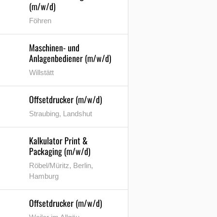
(m/w/d)
Föhren
Maschinen- und
Anlagenbediener (m/w/d)
Willstätt
Offsetdrucker (m/w/d)
Straubing, Landshut
Kalkulator Print &
Packaging (m/w/d)
Röbel/Müritz, Berlin,
Hamburg
Offsetdrucker (m/w/d)