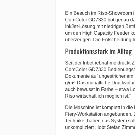
Ein Besuch im Riso-Showroom in 
ComColor GD7330 bot genau das,
InkJet-Lösung mit niedrigen Betr
um den High Capacity Feeder ko
überzeugen. Die Entscheidung fi
Produktionsstark im Alltag
Seit der Inbetriebnahme druckt Z
ComColor GD7330 Bedienungsanl
Dokumente auf ungestrichenem 
g/m². Das monatliche Druckvolum
auch bewusst in Farbe – etwa Lo
Riso wirtschaftlich möglich ist.“
Die Maschine ist komplett in die
Fiery-Workstation angebunden. Di
Techniker haben das System sofo
unkompliziert“, lobt Stefan Zimme