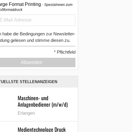
arge Format Printing
Spezialnews zum
oßformatdruck
h habe die Bedingungen zur Newsletter-
dung gelesen und stimme diesen zu.
*
Pflichtfeld
Absenden
TUELLSTE STELLENANZEIGEN
Maschinen- und
Anlagenbediener (m/w/d)
Erlangen
Medientechnologe Druck