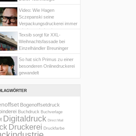
Video: Wie Hagen
Sczepanski seine
Verpackungsdruckerei immer
wieder optimiert hat
Texsib sorgt für XXL-
Weihnachtsfassade bei
Einzelhändler Breuninger
So hat sich Primus zu einer
besonderen Onlinedruckerei
gewandelt
HLAGWÖRTER
noffset
Bogenoffsetdruck
inderei
Buchdruck
Buchverlage
Digitaldruck
M
Direct Mail
Druckerei
ck
Druckfarbe
ckindustrie