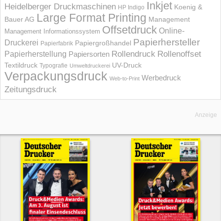
Inkjet
Heidelberger Druckmaschinen
Koenig &
HP Indigo
Large Format Printing
Bauer AG
Management
Offsetdruck
Online-
Management Informations­system
Papierhersteller
Druckerei
Papiergroßhandel
Papierfabrik
Rollendruck
Rollenoffset
Papierherstellung
Papiersorten
UV-Druck
Textildruck
Typografie
Umweltdruckerei
Verpackungsdruck
Werbedruck
Web-to-Print
Zeitungsdruck
Anzeige