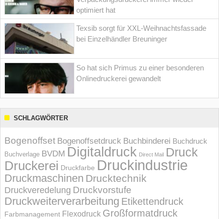
optimiert hat
Texsib sorgt für XXL-Weihnachtsfassade
bei Einzelhändler Breuninger
So hat sich Primus zu einer besonderen
Onlinedruckerei gewandelt
SCHLAGWÖRTER
Bogenoffset
Bogenoffsetdruck
Buchbinderei
Buchdruck
Digitaldruck
Druck
BVDM
Buchverlage
Direct Mail
Druckindustrie
Druckerei
Druckfarbe
Druckmaschinen
Drucktechnik
Druckvorstufe
Druckveredelung
Druckweiterverarbeitung
Etikettendruck
Großformatdruck
Flexodruck
Farbmanagement