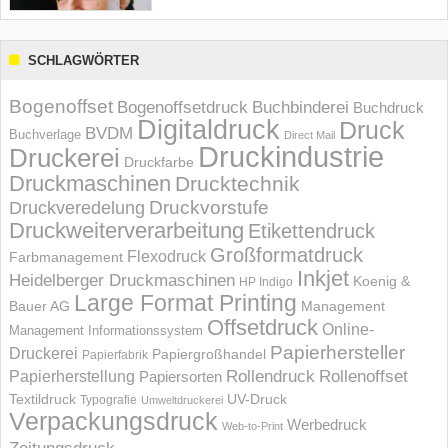
SCHLAGWÖRTER
Bogenoffset
Bogenoffsetdruck
Buchbinderei
Buchdruck
Digitaldruck
Druck
BVDM
Buchverlage
Direct Mail
Druckindustrie
Druckerei
Druckfarbe
Druckmaschinen
Drucktechnik
Druckvorstufe
Druckveredelung
Druckweiterverarbeitung
Etikettendruck
Großformatdruck
Flexodruck
Farbmanagement
Inkjet
Heidelberger Druckmaschinen
Koenig &
HP Indigo
Large Format Printing
Bauer AG
Management
Offsetdruck
Online-
Management Informations­system
Papierhersteller
Druckerei
Papiergroßhandel
Papierfabrik
Rollendruck
Rollenoffset
Papierherstellung
Papiersorten
UV-Druck
Textildruck
Typografie
Umweltdruckerei
Verpackungsdruck
Werbedruck
Web-to-Print