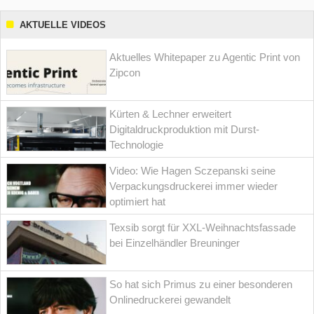
AKTUELLE VIDEOS
Aktuelles Whitepaper zu Agentic Print von
Zipcon
Kürten & Lechner erweitert
Digitaldruckproduktion mit Durst-
Technologie
Video: Wie Hagen Sczepanski seine
Verpackungsdruckerei immer wieder
optimiert hat
Texsib sorgt für XXL-Weihnachtsfassade
bei Einzelhändler Breuninger
So hat sich Primus zu einer besonderen
Onlinedruckerei gewandelt