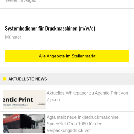
Weiler im Allgäu
Systembediener für Druckmaschinen (m/w/d)
Münster
Alle Angebote im Stellenmarkt
AKTUELLSTE NEWS
Aktuelles Whitepaper zu Agentic Print von
Zipcon
Agfa stellt neue Inkjetdruckmaschine
SpeedSet Orca 1060 für den
Verpackungsdruck vor