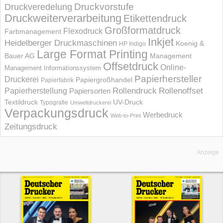
Druckvorstufe
Druckveredelung
Druckweiterverarbeitung
Etikettendruck
Großformatdruck
Flexodruck
Farbmanagement
Inkjet
Heidelberger Druckmaschinen
Koenig &
HP Indigo
Large Format Printing
Bauer AG
Management
Offsetdruck
Online-
Management Informations­system
Papierhersteller
Druckerei
Papiergroßhandel
Papierfabrik
Rollendruck
Rollenoffset
Papierherstellung
Papiersorten
UV-Druck
Textildruck
Typografie
Umweltdruckerei
Verpackungsdruck
Werbedruck
Web-to-Print
Zeitungsdruck
Anzeige