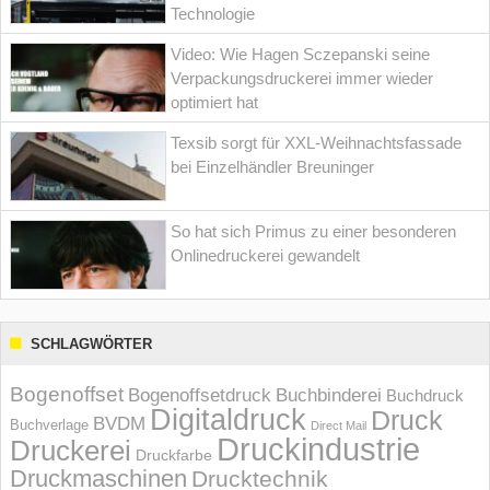
Technologie
Video: Wie Hagen Sczepanski seine
Verpackungsdruckerei immer wieder
optimiert hat
Texsib sorgt für XXL-Weihnachtsfassade
bei Einzelhändler Breuninger
So hat sich Primus zu einer besonderen
Onlinedruckerei gewandelt
SCHLAGWÖRTER
Bogenoffset
Bogenoffsetdruck
Buchbinderei
Buchdruck
Digitaldruck
Druck
BVDM
Buchverlage
Direct Mail
Druckindustrie
Druckerei
Druckfarbe
Druckmaschinen
Drucktechnik