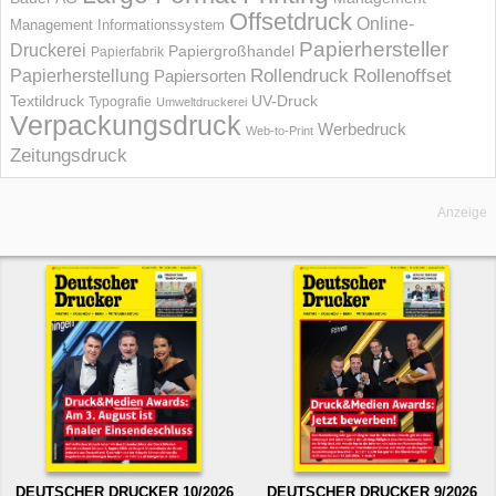
Offsetdruck
Online-
Management Informations­system
Papierhersteller
Druckerei
Papiergroßhandel
Papierfabrik
Rollendruck
Rollenoffset
Papierherstellung
Papiersorten
UV-Druck
Textildruck
Typografie
Umweltdruckerei
Verpackungsdruck
Werbedruck
Web-to-Print
Zeitungsdruck
Anzeige
DEUTSCHER DRUCKER 10/2026
DEUTSCHER DRUCKER 9/2026