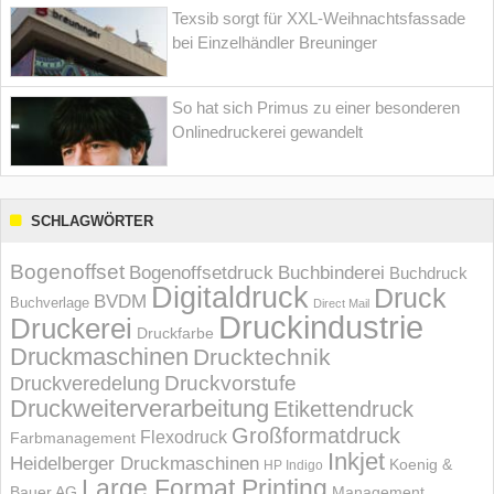
Texsib sorgt für XXL-Weihnachtsfassade
bei Einzelhändler Breuninger
So hat sich Primus zu einer besonderen
Onlinedruckerei gewandelt
SCHLAGWÖRTER
Bogenoffset
Bogenoffsetdruck
Buchbinderei
Buchdruck
Digitaldruck
Druck
BVDM
Buchverlage
Direct Mail
Druckindustrie
Druckerei
Druckfarbe
Druckmaschinen
Drucktechnik
Druckvorstufe
Druckveredelung
Druckweiterverarbeitung
Etikettendruck
Großformatdruck
Flexodruck
Farbmanagement
Inkjet
Heidelberger Druckmaschinen
Koenig &
HP Indigo
Large Format Printing
Bauer AG
Management