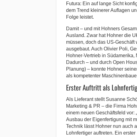
Futura: Ein auf lange Sicht konf
dem Trend kleinerer Auflagen und 
Folge leistet.
Damit – und mit Hohners Gesamtp
Ausland. Zwar hat Hohner die U
müssen, doch das US-Geschäft wi
ausgebaut. Auch Olivier Poli, G
Hohner-Vertrieb in Südamerika, 
Dadurch – und durch Open Houses 
Planung) – konnte Hohner seinen
als kompetenter Maschinenbauer 
Erster Auftritt als Lohnferti
Als Lieferant stellt Susanne Schö
Marketing & PR – die Firma Hoh
einem neuen Geschäftsfeld vor: 
Ausbau der Eigenfertigung mit m
Technik lässt Hohner nun auch a
Lohnfertiger auftreten. Ein erster