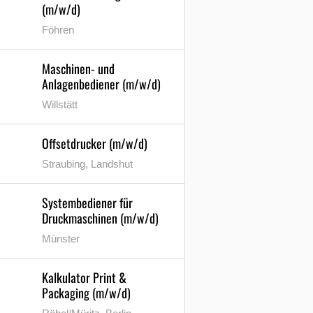
(m/w/d)
Föhren
Maschinen- und
Anlagenbediener (m/w/d)
Willstätt
Offsetdrucker (m/w/d)
Straubing, Landshut
Systembediener für
Druckmaschinen (m/w/d)
Münster
Kalkulator Print &
Packaging (m/w/d)