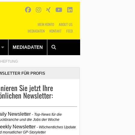
MEIN KONTO
ABOUT US
MEDIADATEN
KONTAKT
FEED
Alles
Shop
SUCHEN
MEDIADATEN
LHEFTUNG
WSLETTER FÜR PROFIS
nieren Sie jetzt Ihre
önlichen Newsletter:
aily Newsletter
Top-News für die
uckbranche und die Jobs der Woche
eekly Newsletter
Wöchentliches Update
d monatlicher GP-Storyletter