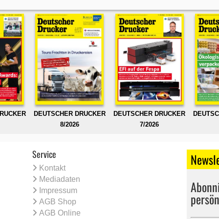
DRUCKER
DEUTSCHER DRUCKER
DEUTSCHER DRUCKER
DEUTSC
8/2026
7/2026
Service
Newsle
Kontakt
Mediadaten
Abonni
Impressum
persön
AGB Shop
AGB Online