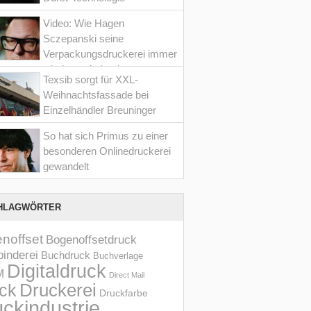
Video: Wie Hagen
Sczepanski seine
Verpackungsdruckerei immer
wieder optimiert hat
Texsib sorgt für XXL-
Weihnachtsfassade bei
Einzelhändler Breuninger
So hat sich Primus zu einer
besonderen Onlinedruckerei
gewandelt
HLAGWÖRTER
noffset
Bogenoffsetdruck
inderei
Buchdruck
Buchverlage
Digitaldruck
M
Direct Mail
Druckerei
ck
Druckfarbe
ckindustrie