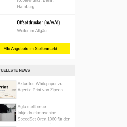
Röbel/Müritz, Berlin,
Hamburg
Offsetdrucker (m/w/d)
Weiler im Allgäu
Alle Angebote im Stellenmarkt
TUELLSTE NEWS
Aktuelles Whitepaper zu
Agentic Print von Zipcon
Agfa stellt neue
Inkjetdruckmaschine
SpeedSet Orca 1060 für den
Verpackungsdruck vor