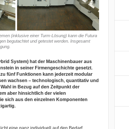
emen (inklusive einer Turm-Lösung) kann die Futura
gen begutachtet und getestet werden. Insgesamt
ügung.
ybrid System) hat der Maschinenbauer aus
enstein in seiner Firmengeschichte gesetzt.
 zu
fünf Funktionen kann jederzeit modular
ssen wachsen – technologisch, quantitativ und
e Wahl in Bezug auf den Zeitpunkt der
em aber hinsichtlich der vielen
ie sich aus den einzelnen Komponenten
igartig.
cht eine ganz individuell auf den Bedarf