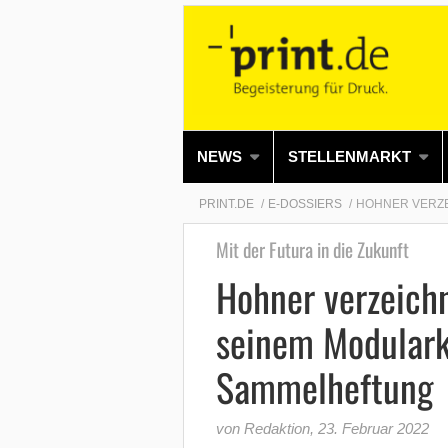
NEWS
STELLENMARKT
PRINT.DE
E-DOSSIERS
HOHNER VERZE
Mit der Futura in die Zukunft
Hohner verzeichn
seinem Modulark
Sammelheftung
von Redaktion
,
23. Februar 2022