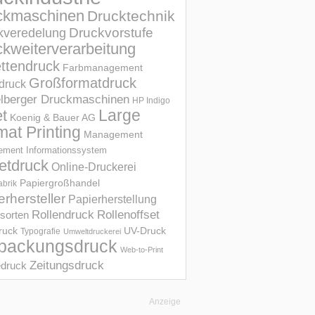
ckmaschinen
Drucktechnik
Druckvorstufe
kveredelung
kweiterverarbeitung
ettendruck
Farbmanagement
Großformatdruck
druck
elberger Druckmaschinen
HP Indigo
et
Large
Koenig & Bauer AG
mat Printing
Management
ment Informations­system
etdruck
Online-Druckerei
Papiergroßhandel
abrik
erhersteller
Papierherstellung
Rollendruck
Rollenoffset
sorten
UV-Druck
druck
Typografie
Umweltdruckerei
packungsdruck
Web-to-Print
Zeitungsdruck
druck
Anzeige