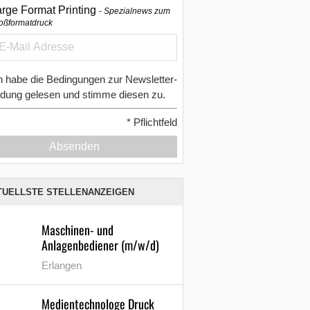
arge Format Printing
Spezialnews zum
oßformatdruck
h habe die Bedingungen zur Newsletter-
dung gelesen und stimme diesen zu.
*
Pflichtfeld
Absenden
TUELLSTE STELLENANZEIGEN
Maschinen- und
Anlagenbediener (m/w/d)
Erlangen
Medientechnologe Druck