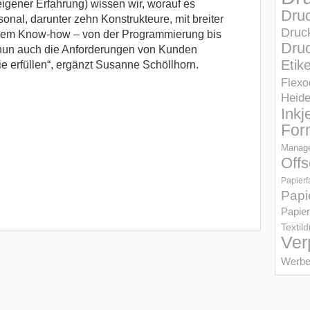
igener Erfahrung) wissen wir, worauf es
Dru
onal, darunter zehn Konstrukteure, mit breiter
Druc
chem Know-how – von der Programmierung bis
Druc
nun auch die Anforderungen von Kunden
Etik
ie erfüllen“, ergänzt Susanne Schöllhorn.
Flexo
Heid
Inkj
For
Manage
Offs
Papierf
Papi
Papier
Textil
Ver
Werbe