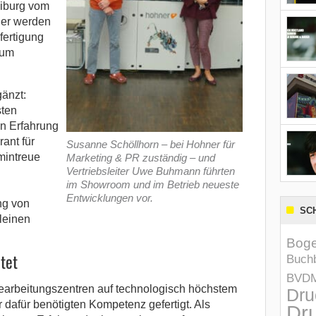
eiburg vom
ier werden
fertigung
kum
änzt:
sten
en Erfahrung
ant für
Susanne Schöllhorn – bei Hohner für
mintreue
Marketing & PR zuständig – und
Vertriebsleiter Uwe Buhmann führten
im Showroom und im Betrieb neueste
Entwicklungen vor.
ng von
SC
leinen
Boge
tet
Buchb
BVD
earbeitungszentren auf technologisch höchstem
Dru
 dafür benötigten Kompetenz gefertigt. Als
Dru