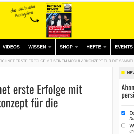
VIDEOS
WISSEN
SHOP
HEFTE
EVENTS
ICHNET ERSTE ERFOLGE MIT SEINEM MODULARKONZEPT FÜR DIE SAMME
NE
et erste Erfolge mit
Abon
pers
onzept für die
D
Dr
W
un