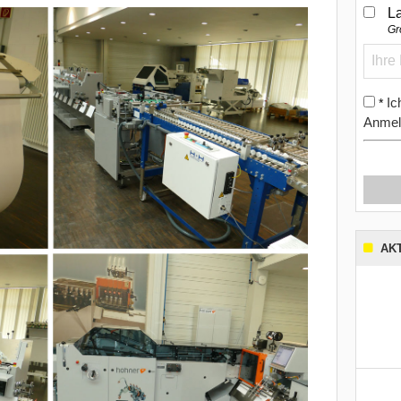
L
Gr
Ic
*
Anmel
AK