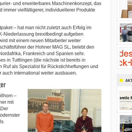
igurier- und erweiterbares Maschinenkonzept, das
immer vielfältigerer, individuellerer Produkte
aket – hat man nicht zuletzt auch Erfolg im
K-Niederlassung brexitbedingt aufgeben
rd mit einem neuen Mitarbeiter weiter
eschäftsführer der Hohner MAG SL, belebt den
Nordafrika, Frankreich und Spanien sehr.
in Tuttlingen (die nächste ist bereits in
 Ruf als Spezialist für Rückstichheftungen und
auch international weiter ausbauen.
AK
ger
llhorn –
ner mit
„Der
odernster
ls