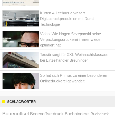
Kürten & Lechner erweitert
Digitaldruckproduktion mit Durst-
Technologie
Video: Wie Hagen Sczepanski seine
Verpackungsdruckerei immer wieder
optimiert hat
Texsib sorgt für XXL-Weihnachtsfassade
bei Einzelhändler Breuninger
So hat sich Primus zu einer besonderen
Onlinedruckerei gewandelt
SCHLAGWÖRTER
Bogenoffset
Bogenoffsetdruck
Buchbinderei
Buchdruck