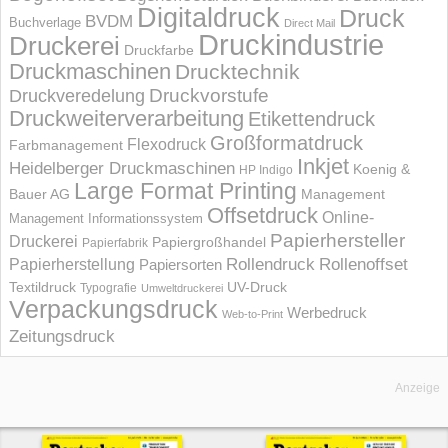
Digitaldruck
Druck
BVDM
Buchverlage
Direct Mail
Druckindustrie
Druckerei
Druckfarbe
Druckmaschinen
Drucktechnik
Druckvorstufe
Druckveredelung
Druckweiterverarbeitung
Etikettendruck
Großformatdruck
Flexodruck
Farbmanagement
Inkjet
Heidelberger Druckmaschinen
Koenig &
HP Indigo
Large Format Printing
Bauer AG
Management
Offsetdruck
Online-
Management Informations­system
Papierhersteller
Druckerei
Papiergroßhandel
Papierfabrik
Rollendruck
Rollenoffset
Papierherstellung
Papiersorten
UV-Druck
Textildruck
Typografie
Umweltdruckerei
Verpackungsdruck
Werbedruck
Web-to-Print
Zeitungsdruck
Anzeige