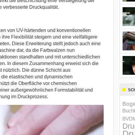
ewirkt die Beschichtung eine Versiegelung der
 verbesserte Druckqualität.
cken von UV-härtenden und konventionellen
hre Flexibilität steigern und eine vielfältigere
ten. Diese Erweiterung stellt jedoch auch eine
schine dar, da die Farbwalzen nun
ktionen standhalten und mit unterschiedlichen
en. In diesem Zusammenhang erweist sich die
t nützlich. Die dünne Schicht aus
t die elastischen und dynamischen
hützt die Oberfläche vor chemischen
iner außergewöhnlichen Formstabilität und
SC
nung im Druckprozess.
Boge
Buchb
BVD
Dru
Dru