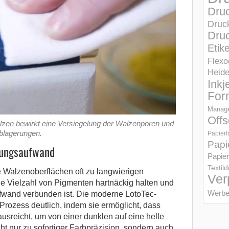
Dru
Druc
Druc
Etik
Flexo
Heid
Inkj
For
Manage
Offs
zen bewirkt eine Versiegelung der Walzenporen und
blagerungen.
Papierf
Papi
igungsaufwand
Papier
Textil
e Walzenoberflächen oft zu langwierigen
Ver
e Vielzahl von Pigmenten hartnäckig halten und
Werbe
fwand verbunden ist. Die moderne LotoTec-
Prozess deutlich, indem sie ermöglicht, dass
usreicht, um von einer dunklen auf eine helle
cht nur zu sofortiger Farbpräzision, sondern auch