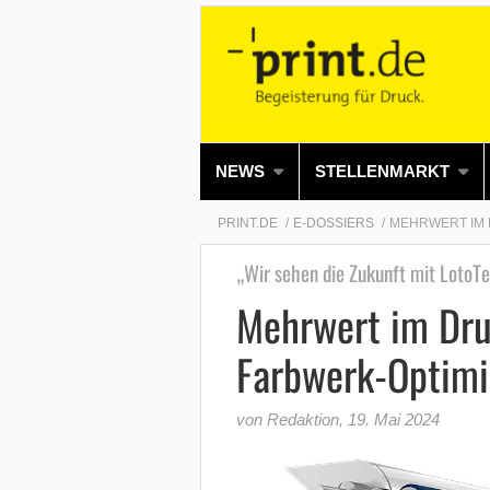
NEWS
STELLENMARKT
PRINT.DE
E-DOSSIERS
MEHRWERT IM 
„Wir sehen die Zukunft mit Loto
Mehrwert im Dru
Farbwerk-Optimi
von Redaktion
,
19. Mai 2024