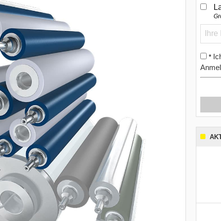
L
Gr
Ic
*
Anmel
AK