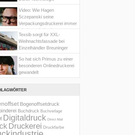
Video: Wie Hagen
Sczepanski seine
Verpackungsdruckerei immer
wieder optimiert hat
Texsib sorgt für XXL-
Weihnachtsfassade bei
Einzelhändler Breuninger
So hat sich Primus zu einer
besonderen Onlinedruckerei
gewandelt
HLAGWÖRTER
noffset
Bogenoffsetdruck
inderei
Buchdruck
Buchverlage
Digitaldruck
M
Direct Mail
Druckerei
ck
Druckfarbe
ckindustrie