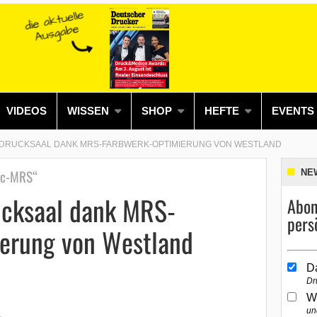
VIDEOS
WISSEN
SHOP
HEFTE
EVENTS
DRUCKSAAL DANK MRS-FARBWERK-OPTIMIERUNG VON WESTLAND
Tec-MRS“
NE
cksaal dank MRS-
Abon
pers
erung von Westland
D
Dr
W
un