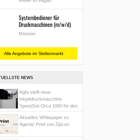
Weiler im Allgäu
Systembediener für
Druckmaschinen (m/w/d)
Münster
Alle Angebote im Stellenmarkt
TUELLSTE NEWS
Agfa stellt neue
Inkjetdruckmaschine
SpeedSet Orca 1060 für den
Verpackungsdruck vor
Aktuelles Whitepaper zu
Agentic Print von Zipcon