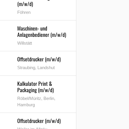
(m/w/d)
Föhren
Maschinen- und
Anlagenbediener (m/w/d)
Willstätt
Offsetdrucker (m/w/d)
Straubing, Landshut
Kalkulator Print &
Packaging (m/w/d)
Röbel/Müritz, Berlin,
Hamburg
Offsetdrucker (m/w/d)