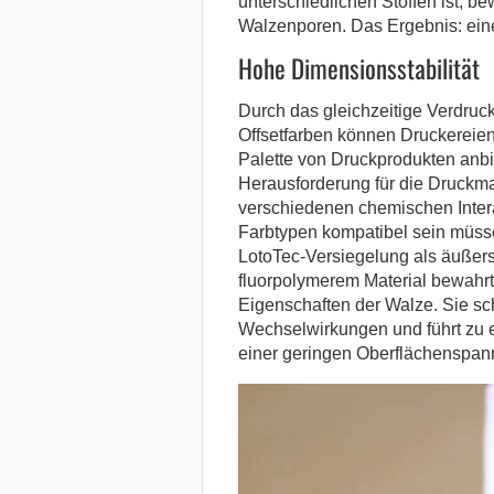
unterschiedlichen Stoffen ist, b
Walzenporen. Das Ergebnis: eine
Hohe Dimensionsstabilität
Durch das gleichzeitige Verdru
Offsetfarben können Druckereien i
Palette von Druckprodukten anbie
Herausforderung für die Druckma
verschiedenen chemischen Intera
Farbtypen kompatibel sein müss
LotoTec-Versiegelung als äußers
fluorpolymerem Material bewahr
Eigenschaften der Walze. Sie sc
Wechselwirkungen und führt zu e
einer geringen Oberflächenspan