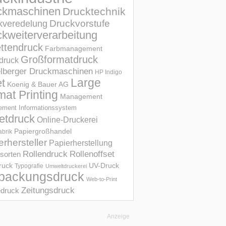
ckmaschinen
Drucktechnik
Druckvorstufe
kveredelung
kweiterverarbeitung
ettendruck
Farbmanagement
Großformatdruck
druck
elberger Druckmaschinen
HP Indigo
et
Large
Koenig & Bauer AG
mat Printing
Management
ment Informations­system
etdruck
Online-Druckerei
Papiergroßhandel
abrik
erhersteller
Papierherstellung
Rollendruck
Rollenoffset
sorten
UV-Druck
druck
Typografie
Umweltdruckerei
packungsdruck
Web-to-Print
Zeitungsdruck
druck
Anzeige