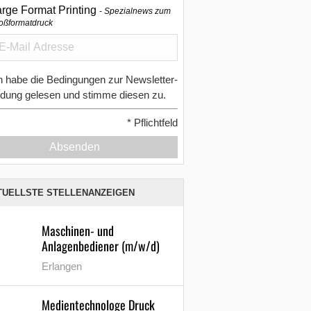
arge Format Printing
Spezialnews zum
oßformatdruck
h habe die Bedingungen zur Newsletter-
dung gelesen und stimme diesen zu.
*
Pflichtfeld
Absenden
TUELLSTE STELLENANZEIGEN
Maschinen- und
Anlagenbediener (m/w/d)
Erlangen
Medientechnologe Druck