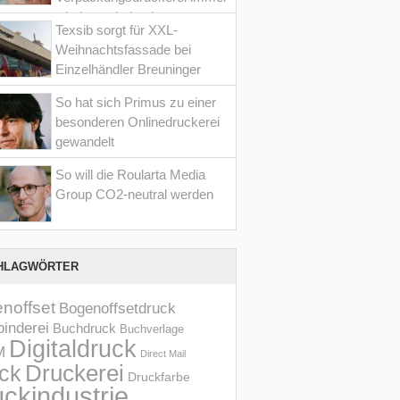
wieder optimiert hat
Texsib sorgt für XXL-
Weihnachtsfassade bei
Einzelhändler Breuninger
So hat sich Primus zu einer
besonderen Onlinedruckerei
gewandelt
So will die Roularta Media
Group CO2-neutral werden
HLAGWÖRTER
noffset
Bogenoffsetdruck
inderei
Buchdruck
Buchverlage
Digitaldruck
M
Direct Mail
Druckerei
ck
Druckfarbe
ckindustrie