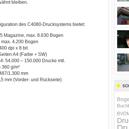
ähnt bleiben.
nfiguration des C4080-Drucksystems bietet:
 5 Magazine, max. 8.630 Bogen
 max. 4.200 Bogen
00 dpi x 8 bit
Seiten A4 (Farbe + SW)
: 54.000 – 150.000 Drucke mtl.
s 360 g/m²
 487/1.300 mm
0,5 mm (Vorder- und Rückseite)
SC
Boge
Buchb
BVD
Dru
Dru