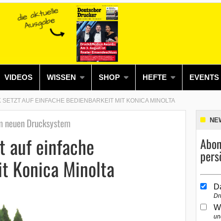
VIDEOS
WISSEN
SHOP
HEFTE
EVENTS
ETZT AUF EINFACHE BEDIENBARKEIT MIT KONICA MINOLTA
m neuen Drucksystem
NE
t auf einfache
Abon
pers
t Konica Minolta
D
Dr
W
un