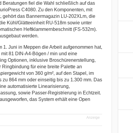
Beratungen fiel die Wahl schließlich auf das
curioPress C4080. Zu den Komponenten, mit
st, gehört das Bannermagazin LU-202XLm, die
die Kühl/Glätteeinheit RU-518m sowie unter
tomatischen Heftklammernbeschnitt (FS-532m).
 ausgebaut werden.
am 1. Juni in Meppen die Arbeit aufgenommen hat,
k mit 81 DIN-A4-Bögen / min und eine
ng Optionen, inklusive Broschürenerstellung,
Ringbindung für eine breite Palette an
piergewicht von 360 g/m², auf den Stapel, im
s zu 864 mm oder einseitig bis zu 1.300 mm. Das
ne automatisierte Linearisierung,
assung, sowie Passer-Registrierung in Echtzeit.
ausgeworfen, das System erhält eine Open
Anzeige