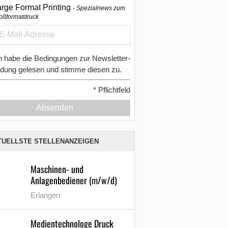
arge Format Printing
Spezialnews zum
oßformatdruck
h habe die Bedingungen zur Newsletter-
dung gelesen und stimme diesen zu.
*
Pflichtfeld
Absenden
TUELLSTE STELLENANZEIGEN
Maschinen- und
Anlagenbediener (m/w/d)
Erlangen
Medientechnologe Druck