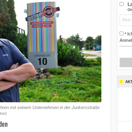
L
Gr
Ic
*
Anmel
AK
 Jahren mit seinem Unternehmen in der Junkersstraße
ukas)
den