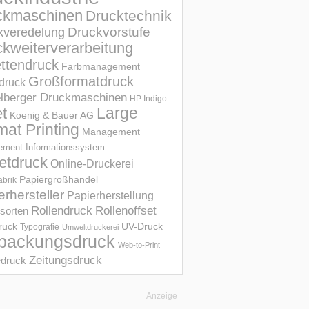
ckmaschinen
Drucktechnik
Druckvorstufe
kveredelung
kweiterverarbeitung
ettendruck
Farbmanagement
Großformatdruck
druck
elberger Druckmaschinen
HP Indigo
et
Large
Koenig & Bauer AG
mat Printing
Management
ment Informations­system
etdruck
Online-Druckerei
Papiergroßhandel
abrik
erhersteller
Papierherstellung
Rollendruck
Rollenoffset
sorten
UV-Druck
druck
Typografie
Umweltdruckerei
packungsdruck
Web-to-Print
Zeitungsdruck
druck
Anzeige