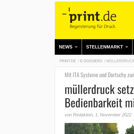
NEWS
STELLENMARKT
PRINT.DE
E-DOSSIERS
MÜLLERDRUCK S
Mit ITA Systeme und Dortschy zu
müllerdruck setz
Bedienbarkeit mi
von Redaktion
,
1. November 2022