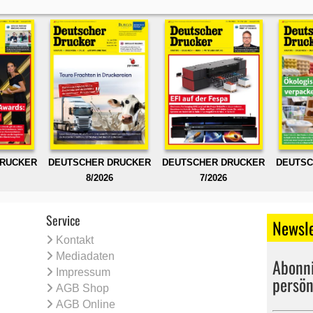
DRUCKER
DEUTSCHER DRUCKER
DEUTSCHER DRUCKER
DEUTSC
8/2026
7/2026
Service
Newsle
Kontakt
Mediadaten
Abonni
Impressum
persön
AGB Shop
AGB Online