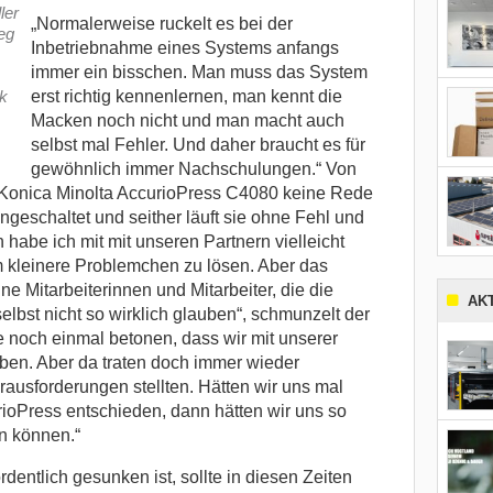
ler
„Normalerweise ruckelt es bei der
eg
Inbetriebnahme eines Systems anfangs
immer ein bisschen. Man muss das System
k
erst richtig kennenlernen, man kennt die
Macken noch nicht und man macht auch
selbst mal Fehler. Und daher braucht es für
gewöhnlich immer Nachschulungen.“ Von
 Konica Minolta AccurioPress C4080 keine Rede
ngeschaltet und seither läuft sie ohne Fehl und
 habe ich mit mit unseren Partnern vielleicht
um kleinere Problemchen zu lösen. Aber das
ne Mitarbeiterinnen und Mitarbeiter, die die
AK
lbst nicht so wirklich glauben“, schmunzelt der
noch einmal betonen, dass wir mit unserer
aben. Aber da traten doch immer wieder
ausforderungen stellten. Hätten wir uns mal
rioPress entschieden, dann hätten wir uns so
n können.“
entlich gesunken ist, sollte in diesen Zeiten