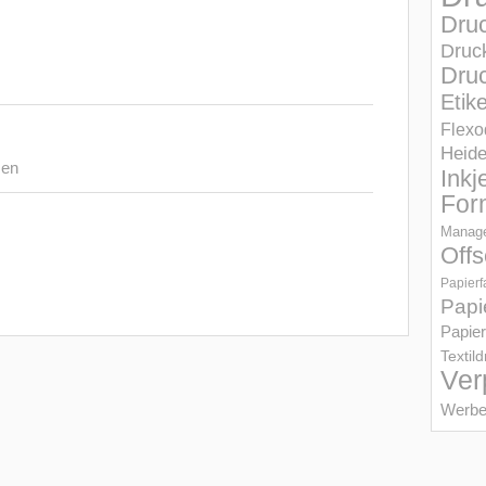
Dru
Druc
Druc
Etik
Flexo
Heid
sen
Inkj
For
Manage
Offs
Papierf
Papi
Papier
Textil
Ver
Werbe