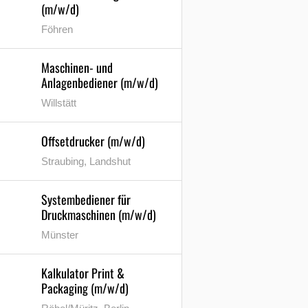
(m/w/d)
Föhren
Maschinen- und
Anlagenbediener (m/w/d)
Willstätt
Offsetdrucker (m/w/d)
Straubing, Landshut
Systembediener für
Druckmaschinen (m/w/d)
Münster
Kalkulator Print &
Packaging (m/w/d)