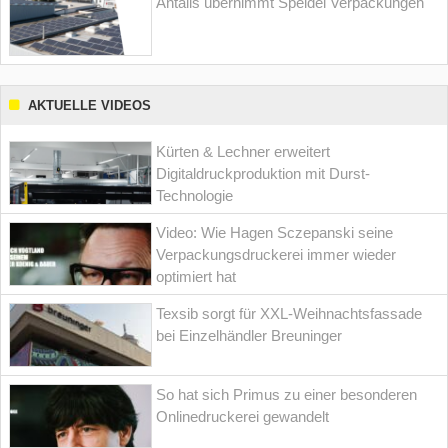
Antalis übernimmt Speidel Verpackungen
AKTUELLE VIDEOS
Kürten & Lechner erweitert
Digitaldruckproduktion mit Durst-
Technologie
Video: Wie Hagen Sczepanski seine
Verpackungsdruckerei immer wieder
optimiert hat
Texsib sorgt für XXL-Weihnachtsfassade
bei Einzelhändler Breuninger
So hat sich Primus zu einer besonderen
Onlinedruckerei gewandelt