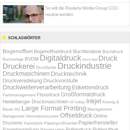
So will die Roularta Media Group CO2-
neutral werden
SCHLAGWÖRTER
Bogenoffset
Bogenoffsetdruck
Buchbinderei
Buchdruck
Digitaldruck
Druck
BVDM
Buchverlage
Direct Mail
Druckindustrie
Druckerei
Druckfarbe
Druckmaschinen
Drucktechnik
Druckvorstufe
Druckveredelung
Druckweiterverarbeitung
Etikettendruck
Großformatdruck
Flexodruck
Farbmanagement
Inkjet
Heidelberger Druckmaschinen
Koenig &
HP Indigo
Large Format Printing
Bauer AG
Management
Offsetdruck
Online-
Management Informations­system
Papierhersteller
Druckerei
Papiergroßhandel
Papierfabrik
Rollendruck
Rollenoffset
Papierherstellung
Papiersorten