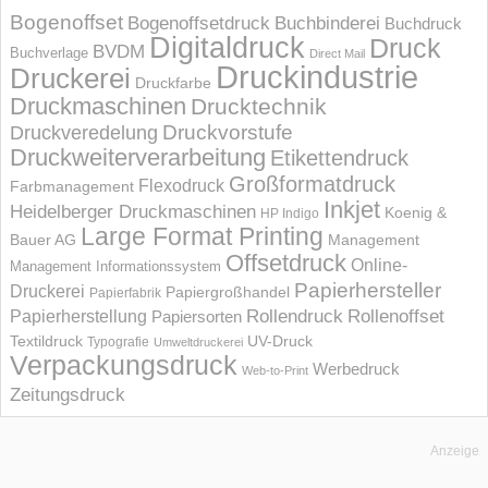
Bogenoffset
Bogenoffsetdruck
Buchbinderei
Buchdruck
Digitaldruck
Druck
BVDM
Buchverlage
Direct Mail
Druckindustrie
Druckerei
Druckfarbe
Druckmaschinen
Drucktechnik
Druckvorstufe
Druckveredelung
Druckweiterverarbeitung
Etikettendruck
Großformatdruck
Flexodruck
Farbmanagement
Inkjet
Heidelberger Druckmaschinen
Koenig &
HP Indigo
Large Format Printing
Bauer AG
Management
Offsetdruck
Online-
Management Informations­system
Papierhersteller
Druckerei
Papiergroßhandel
Papierfabrik
Rollendruck
Rollenoffset
Papierherstellung
Papiersorten
UV-Druck
Textildruck
Typografie
Umweltdruckerei
Verpackungsdruck
Werbedruck
Web-to-Print
Zeitungsdruck
Anzeige