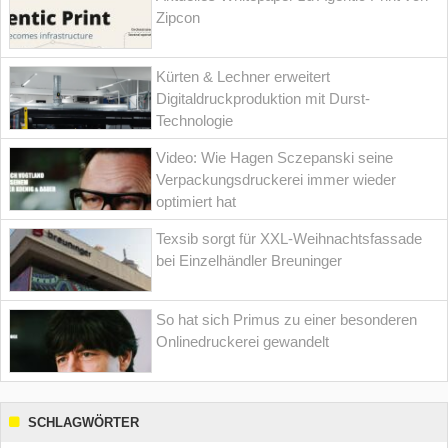
Zipcon
Kürten & Lechner erweitert
Digitaldruckproduktion mit Durst-
Technologie
Video: Wie Hagen Sczepanski seine
Verpackungsdruckerei immer wieder
optimiert hat
Texsib sorgt für XXL-Weihnachtsfassade
bei Einzelhändler Breuninger
So hat sich Primus zu einer besonderen
Onlinedruckerei gewandelt
SCHLAGWÖRTER