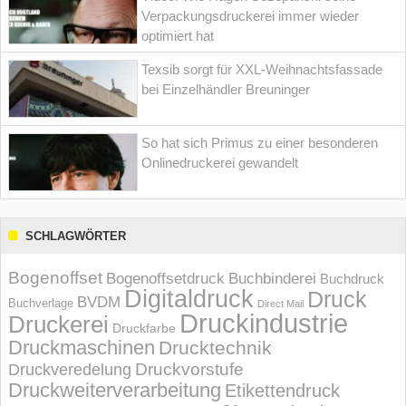
Verpackungsdruckerei immer wieder
optimiert hat
Texsib sorgt für XXL-Weihnachtsfassade
bei Einzelhändler Breuninger
So hat sich Primus zu einer besonderen
Onlinedruckerei gewandelt
SCHLAGWÖRTER
Bogenoffset
Bogenoffsetdruck
Buchbinderei
Buchdruck
Digitaldruck
Druck
BVDM
Buchverlage
Direct Mail
Druckindustrie
Druckerei
Druckfarbe
Druckmaschinen
Drucktechnik
Druckvorstufe
Druckveredelung
Druckweiterverarbeitung
Etikettendruck