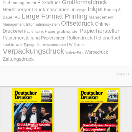
Großformatdruck
Flexodruck
Farbmanagement
Inkjet
Heidelberger Druckmaschinen
Koenig &
HP Indigo
Large Format Printing
Bauer AG
Management
Offsetdruck
Online-
Management Informations­system
Papierhersteller
Druckerei
Papiergroßhandel
Papierfabrik
Rollendruck
Rollenoffset
Papierherstellung
Papiersorten
UV-Druck
Textildruck
Typografie
Umweltdruckerei
Verpackungsdruck
Werbedruck
Web-to-Print
Zeitungsdruck
Anzeige