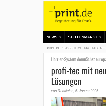
NEWS
STELLENMARKT
PRINT.DE
E-DOSSIERS
PROFI-TEC MIT
Harrier-System demnächst europa
profi-tec mit ne
Lösungen
von Redaktion
,
6. Januar 2026