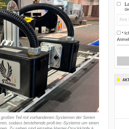
L
Gr
Ic
*
Anmel
AK
 großen Teil mit vorhandenen Systemen der Serien
ren, sodass bestehende profi-tec-Systeme um einen
nen. Zu sehen sind einzelne Harrier-Druckköpfe à