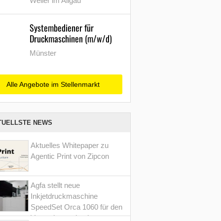
Weiler im Allgäu
Systembediener für
Druckmaschinen (m/w/d)
Münster
Alle Angebote im Stellenmarkt
TUELLSTE NEWS
Aktuelles Whitepaper zu
Agentic Print von Zipcon
Agfa stellt neue
Inkjetdruckmaschine
SpeedSet Orca 1060 für den
Verpackungsdruck vor