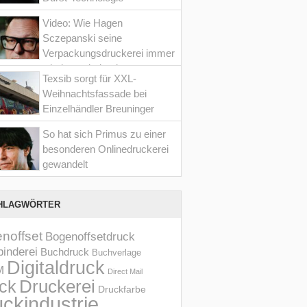
Video: Wie Hagen
Sczepanski seine
Verpackungsdruckerei immer
wieder optimiert hat
Texsib sorgt für XXL-
Weihnachtsfassade bei
Einzelhändler Breuninger
So hat sich Primus zu einer
besonderen Onlinedruckerei
gewandelt
HLAGWÖRTER
noffset
Bogenoffsetdruck
inderei
Buchdruck
Buchverlage
Digitaldruck
M
Direct Mail
Druckerei
ck
Druckfarbe
ckindustrie