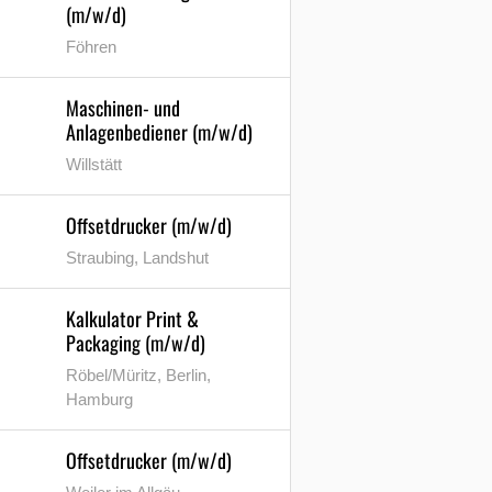
(m/w/d)
Föhren
Maschinen- und
Anlagenbediener (m/w/d)
Willstätt
Offsetdrucker (m/w/d)
Straubing, Landshut
Kalkulator Print &
Packaging (m/w/d)
Röbel/Müritz, Berlin,
Hamburg
Offsetdrucker (m/w/d)