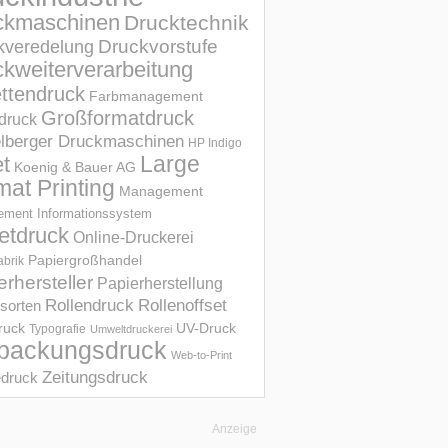
ckmaschinen
Drucktechnik
Druckvorstufe
kveredelung
kweiterverarbeitung
ettendruck
Farbmanagement
Großformatdruck
druck
elberger Druckmaschinen
HP Indigo
et
Large
Koenig & Bauer AG
mat Printing
Management
ment Informations­system
etdruck
Online-Druckerei
Papiergroßhandel
abrik
erhersteller
Papierherstellung
Rollendruck
Rollenoffset
sorten
UV-Druck
druck
Typografie
Umweltdruckerei
packungsdruck
Web-to-Print
Zeitungsdruck
druck
Anzeige