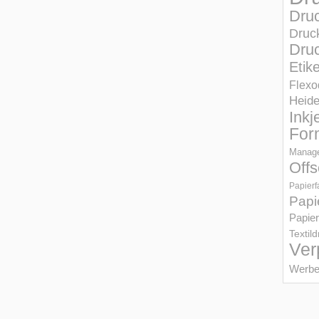
Dru
Druc
Druc
Etik
Flexo
Heid
Inkj
For
Manage
Offs
Papierf
Papi
Papier
Textil
Ver
Werbe