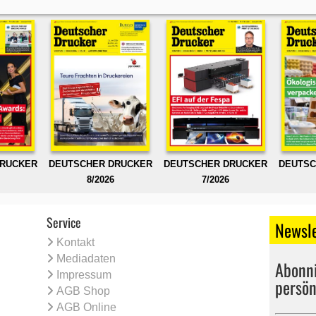
DRUCKER
DEUTSCHER DRUCKER
DEUTSCHER DRUCKER
DEUTSC
8/2026
7/2026
Service
Newsle
Kontakt
Mediadaten
Abonni
Impressum
persön
AGB Shop
AGB Online