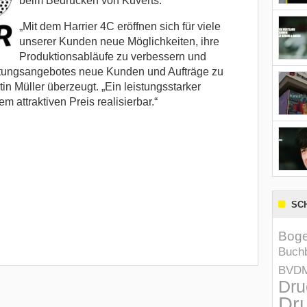
beim Bedrucken von Kuverts.
„Mit dem Harrier 4C eröffnen sich für viele
unserer Kunden neue Möglichkeiten, ihre
Produktionsabläufe zu verbessern und
istungsangebotes neue Kunden und Aufträge zu
tin Müller überzeugt. „Ein leistungsstarker
m attraktiven Preis realisierbar.“
SC
Boge
Buchb
BVD
Dru
Dru