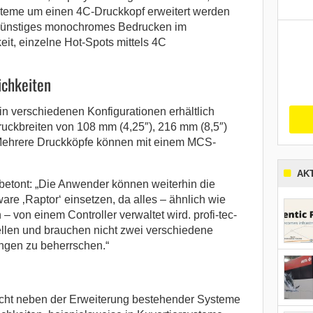
steme um einen 4C-Druckkopf erweitert werden
ngünstiges monochromes Bedrucken im
it, einzelne Hot-Spots mittels 4C
ichkeiten
n verschiedenen Konfigurationen erhältlich
ruckbreiten von 108 mm (4,25″), 216 mm (8,5″)
Mehrere Druckköpfe können mit einem MCS-
AK
 betont: „Die Anwender können weiterhin die
re ‚Raptor‘ einsetzen, da alles – ähnlich wie
von einem Controller verwaltet wird. profi-tec-
llen und brauchen nicht zwei verschiedene
ngen zu beherrschen.“
cht neben der Erweiterung bestehender Systeme