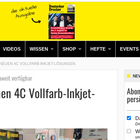
VIDEOS
WISSEN
SHOP
HEFTE
EVENTS
 NEUEN 4C VOLLFARB-INKJET-LÖSUNGEN
weit verfügbar
NE
uen 4C Vollfarb-Inkjet-
Abon
pers
D
Dr
W
un