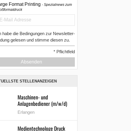
arge Format Printing
Spezialnews zum
oßformatdruck
h habe die Bedingungen zur Newsletter-
dung gelesen und stimme diesen zu.
*
Pflichtfeld
Absenden
TUELLSTE STELLENANZEIGEN
Maschinen- und
Anlagenbediener (m/w/d)
Erlangen
Medientechnologe Druck