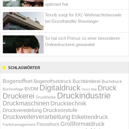
optimiert hat
Texsib sorgt für XXL-Weihnachtsfassade
bei Einzelhändler Breuninger
So hat sich Primus zu einer besonderen
Onlinedruckerei gewandelt
SCHLAGWÖRTER
Bogenoffset
Bogenoffsetdruck
Buchbinderei
Buchdruck
Digitaldruck
Druck
BVDM
Buchverlage
Direct Mail
Druckindustrie
Druckerei
Druckfarbe
Druckmaschinen
Drucktechnik
Druckvorstufe
Druckveredelung
Druckweiterverarbeitung
Etikettendruck
Großformatdruck
Flexodruck
Farbmanagement