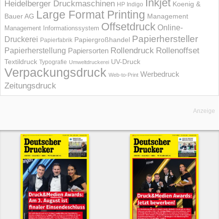
Inkjet
Heidelberger Druckmaschinen
Koenig &
HP Indigo
Large Format Printing
Bauer AG
Management
Offsetdruck
Online-
Management Informations­system
Papierhersteller
Druckerei
Papiergroßhandel
Papierfabrik
Rollendruck
Rollenoffset
Papierherstellung
Papiersorten
UV-Druck
Textildruck
Typografie
Umweltdruckerei
Verpackungsdruck
Werbedruck
Web-to-Print
Zeitungsdruck
Anzeige