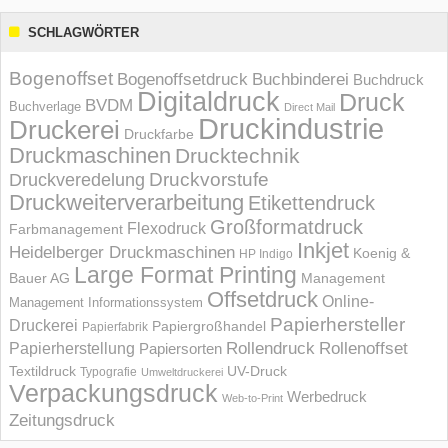
SCHLAGWÖRTER
Bogenoffset
Bogenoffsetdruck
Buchbinderei
Buchdruck
Digitaldruck
Druck
BVDM
Buchverlage
Direct Mail
Druckindustrie
Druckerei
Druckfarbe
Druckmaschinen
Drucktechnik
Druckvorstufe
Druckveredelung
Druckweiterverarbeitung
Etikettendruck
Großformatdruck
Flexodruck
Farbmanagement
Inkjet
Heidelberger Druckmaschinen
Koenig &
HP Indigo
Large Format Printing
Bauer AG
Management
Offsetdruck
Online-
Management Informations­system
Papierhersteller
Druckerei
Papiergroßhandel
Papierfabrik
Rollendruck
Rollenoffset
Papierherstellung
Papiersorten
UV-Druck
Textildruck
Typografie
Umweltdruckerei
Verpackungsdruck
Werbedruck
Web-to-Print
Zeitungsdruck