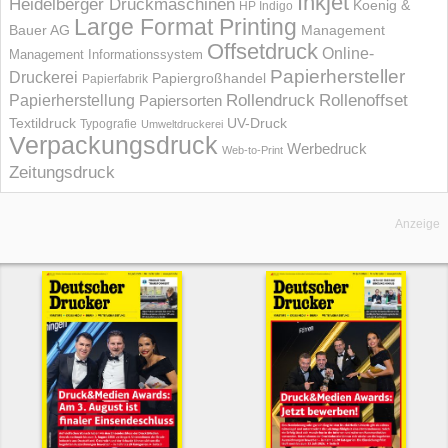
Inkjet
Heidelberger Druckmaschinen
Koenig &
HP Indigo
Large Format Printing
Bauer AG
Management
Offsetdruck
Online-
Management Informations­system
Papierhersteller
Druckerei
Papiergroßhandel
Papierfabrik
Rollendruck
Rollenoffset
Papierherstellung
Papiersorten
UV-Druck
Textildruck
Typografie
Umweltdruckerei
Verpackungsdruck
Werbedruck
Web-to-Print
Zeitungsdruck
Anzeige