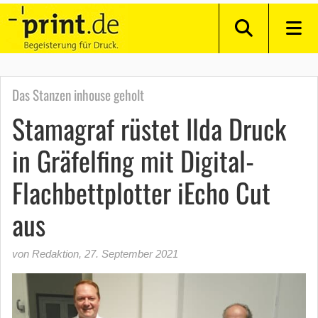
Das Stanzen inhouse geholt
Stamagraf rüstet Ilda Druck
in Gräfelfing mit Digital-
Flachbettplotter iEcho Cut
aus
von Redaktion
,
27. September 2021