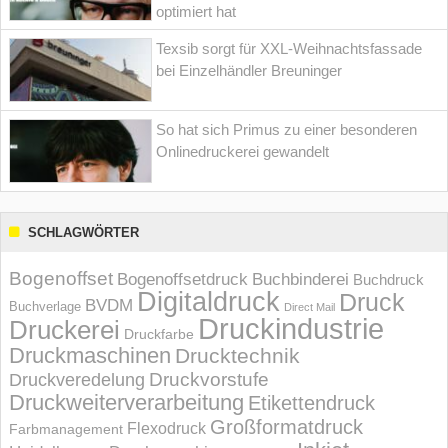
optimiert hat
Texsib sorgt für XXL-Weihnachtsfassade
bei Einzelhändler Breuninger
So hat sich Primus zu einer besonderen
Onlinedruckerei gewandelt
SCHLAGWÖRTER
Bogenoffset
Bogenoffsetdruck
Buchbinderei
Buchdruck
Digitaldruck
Druck
BVDM
Buchverlage
Direct Mail
Druckindustrie
Druckerei
Druckfarbe
Druckmaschinen
Drucktechnik
Druckvorstufe
Druckveredelung
Druckweiterverarbeitung
Etikettendruck
Großformatdruck
Flexodruck
Farbmanagement