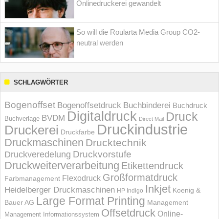
Onlinedruckerei gewandelt
So will die Roularta Media Group CO2-
neutral werden
SCHLAGWÖRTER
Bogenoffset
Bogenoffsetdruck
Buchbinderei
Buchdruck
Digitaldruck
Druck
BVDM
Buchverlage
Direct Mail
Druckindustrie
Druckerei
Druckfarbe
Druckmaschinen
Drucktechnik
Druckvorstufe
Druckveredelung
Druckweiterverarbeitung
Etikettendruck
Großformatdruck
Flexodruck
Farbmanagement
Inkjet
Heidelberger Druckmaschinen
Koenig &
HP Indigo
Large Format Printing
Bauer AG
Management
Offsetdruck
Online-
Management Informations­system