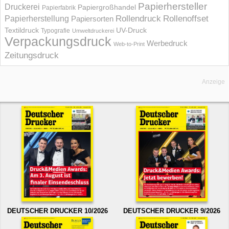
Papierhersteller
Druckerei
Papiergroßhandel
Papierfabrik
Rollendruck
Rollenoffset
Papierherstellung
Papiersorten
UV-Druck
Textildruck
Typografie
Umweltdruckerei
Verpackungsdruck
Werbedruck
Web-to-Print
Zeitungsdruck
Anzeige
DEUTSCHER DRUCKER 10/2026
DEUTSCHER DRUCKER 9/2026