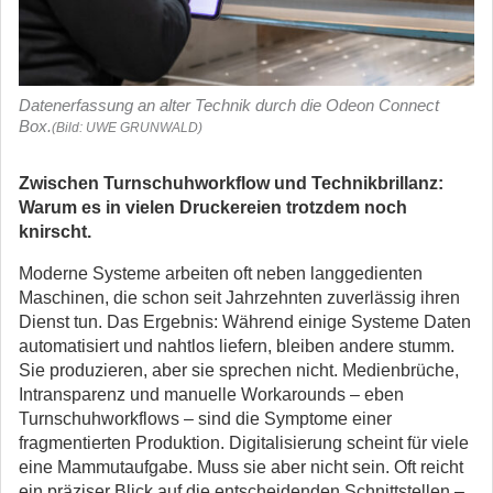
Datenerfassung an alter Technik durch die Odeon Connect
Box.
(Bild: UWE GRUNWALD)
Zwischen Turnschuhworkflow und Technikbrillanz:
Warum es in vielen Druckereien trotzdem noch
knirscht.
Moderne Systeme arbeiten oft neben langgedienten
Maschinen, die schon seit Jahrzehnten zuverlässig ihren
Dienst tun. Das Ergebnis: Während einige Systeme Daten
automatisiert und nahtlos liefern, bleiben andere stumm.
Sie produzieren, aber sie sprechen nicht. Medienbrüche,
Intransparenz und manuelle Workarounds – eben
Turnschuhworkflows – sind die Symptome einer
fragmentierten Produktion. Digitalisierung scheint für viele
eine Mammutaufgabe. Muss sie aber nicht sein. Oft reicht
ein präziser Blick auf die entscheidenden Schnittstellen –