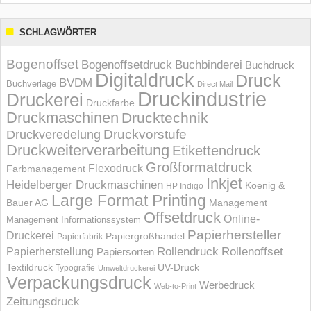
SCHLAGWÖRTER
Bogenoffset
Bogenoffsetdruck
Buchbinderei
Buchdruck
Digitaldruck
Druck
BVDM
Buchverlage
Direct Mail
Druckindustrie
Druckerei
Druckfarbe
Druckmaschinen
Drucktechnik
Druckvorstufe
Druckveredelung
Druckweiterverarbeitung
Etikettendruck
Großformatdruck
Flexodruck
Farbmanagement
Inkjet
Heidelberger Druckmaschinen
Koenig &
HP Indigo
Large Format Printing
Bauer AG
Management
Offsetdruck
Online-
Management Informations­system
Papierhersteller
Druckerei
Papiergroßhandel
Papierfabrik
Rollendruck
Rollenoffset
Papierherstellung
Papiersorten
UV-Druck
Textildruck
Typografie
Umweltdruckerei
Verpackungsdruck
Werbedruck
Web-to-Print
Zeitungsdruck