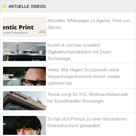
AKTUELLE VIDEOS
Aktuelles Whitepaper zu Agentic Print von
Zipcon
Kürten & Lechner erweitert
Digitaldruckproduktion mit Durst-
Technologie
Video: Wie Hagen Sczepanski seine
Verpackungsdruckerei immer wieder
optimiert hat
Texsib sorgt für XXL-Weihnachtsfassade
bei Einzelhändler Breuninger
So hat sich Primus zu einer besonderen
Onlinedruckerei gewandelt