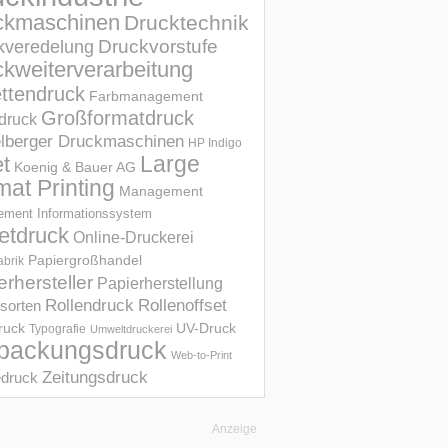
ckmaschinen
Drucktechnik
Druckvorstufe
kveredelung
kweiterverarbeitung
ettendruck
Farbmanagement
Großformatdruck
druck
elberger Druckmaschinen
HP Indigo
et
Large
Koenig & Bauer AG
mat Printing
Management
ment Informations­system
etdruck
Online-Druckerei
Papiergroßhandel
abrik
erhersteller
Papierherstellung
Rollendruck
Rollenoffset
sorten
UV-Druck
druck
Typografie
Umweltdruckerei
packungsdruck
Web-to-Print
Zeitungsdruck
druck
Anzeige