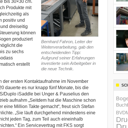
e bis 30×30 cm.
ch Produkte mit
leichzeitig als
 positiv und
n und dreiseitig
-Steuerung können
Bogen produziert
Bernhard Fahron, Leiter der
öglicht die
Weiterverarbeitung, gab den
bis zu sechs
entscheidenden Tipp:
sodass
Aufgrund seiner Erfahrungen
investierte sein Arbeitgeber in
atisch erstellt
die neue Technik.
n der ersten Kontaktaufnahme im November
SC
0 dauerte es nur knapp fünf Monate, bis die
S/Duplo iSaddle bei Unger & Pauselius den
Boge
trieb aufnahm „Seitdem hat die Maschine schon
Buchb
r eine Million Takte gemacht“, freut sich Stefan
BVD
lichte. „Sie läuft durchgehend mindestens eine
Dru
icht jeden Tag, zum Teil auch eineinhalb
Dru
ichten.“ Ein Servicevertrag mit FKS sorgt