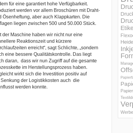
em für eine garantiert hohe Verfügbarkeit.
Dru
duziert werden vor allem Broschüren mit Draht-
Druc
d Ösenheftung, aber auch Klappkarten. Die
Druc
flagen liegen zwischen 500 und 50.000 Stück.
Etik
t der Maschine haben wir nicht nur eine
Flexo
nellere Reaktionszeit und kürzere
Heid
chlaufzeiten erreicht“, sagt Schlichte, „sondern
Inkj
h eine bessere Qualitätskontrolle. Das liegt
For
h daran, dass wir nun Zugriff auf die gesamte
Manage
ozesskette im Herstellungsprozess haben.
Offs
leicht wirkt sich die Investition positiv auf
Papierf
 Senkung der Logistikkosten auch die
Papi
influsst werden konnte.
Papier
Textil
Ver
Werbe