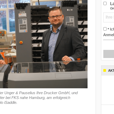
L
Gr
Ic
*
Anmel
AK
 der Unger & Pauselius Ihre Drucker GmbH, und
iter bei FKS nahe Hamburg, am erfolgreich
lo iSaddle.