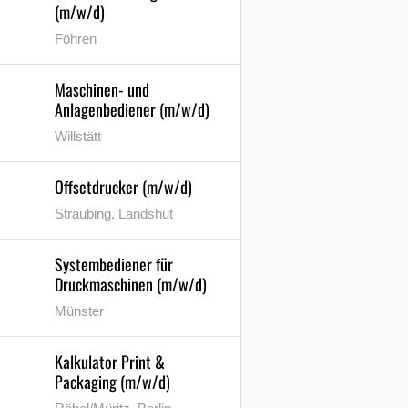
(m/w/d)
Föhren
Maschinen- und
Anlagenbediener (m/w/d)
Willstätt
Offsetdrucker (m/w/d)
Straubing, Landshut
Systembediener für
Druckmaschinen (m/w/d)
Münster
Kalkulator Print &
Packaging (m/w/d)