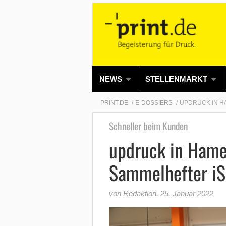
NEWS
STELLENMARKT
PRINT.DE
E-DOSSIERS
UPDRUCK IN H
Schneller beim Kunden
updruck in Hamel
Sammelhefter iS
von Redaktion
,
25. Januar 2022