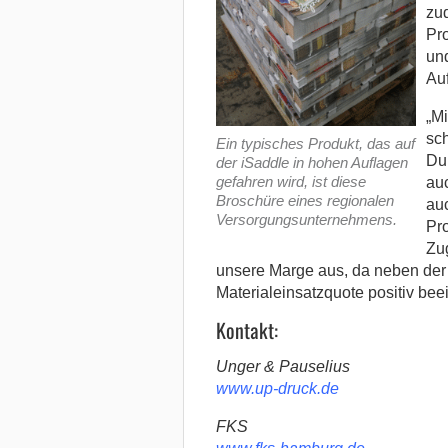
zud
Pro
un
Au
„Mi
sch
Ein typisches Produkt, das auf
Dur
der iSaddle in hohen Auflagen
gefahren wird, ist diese
auc
Broschüre eines regionalen
auc
Versorgungsunternehmens.
Pr
Zug
unsere Marge aus, da neben der
Materialeinsatzquote positiv bee
Kontakt:
Unger & Pauselius
www.up-druck.de
FKS