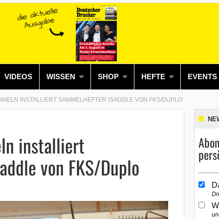
VIDEOS
WISSEN
SHOP
HEFTE
EVENTS
AMELN INSTALLIERT SAMMELHEFTER ISADDLE VON FKS/DUPLO
NE
n installiert
Abon
pers
addle von FKS/Duplo
D
Dr
W
un