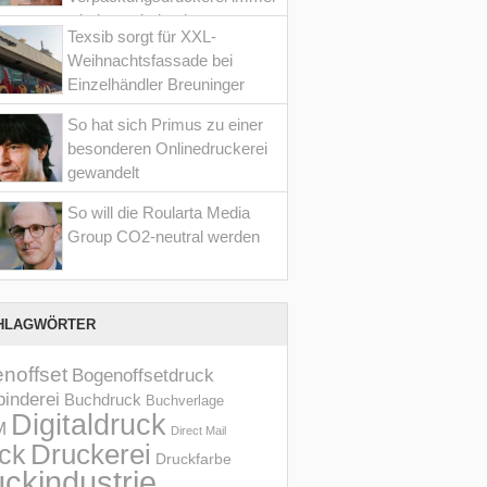
wieder optimiert hat
Texsib sorgt für XXL-
Weihnachtsfassade bei
Einzelhändler Breuninger
So hat sich Primus zu einer
besonderen Onlinedruckerei
gewandelt
So will die Roularta Media
Group CO2-neutral werden
HLAGWÖRTER
noffset
Bogenoffsetdruck
inderei
Buchdruck
Buchverlage
Digitaldruck
M
Direct Mail
Druckerei
ck
Druckfarbe
ckindustrie