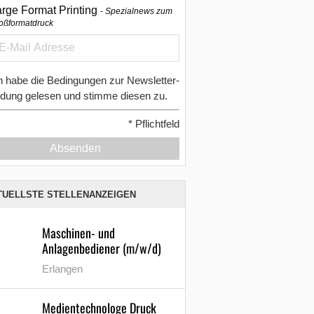
arge Format Printing
Spezialnews zum
oßformatdruck
h habe die Bedingungen zur Newsletter-
dung gelesen und stimme diesen zu.
*
Pflichtfeld
Absenden
TUELLSTE STELLENANZEIGEN
Maschinen- und
Anlagenbediener (m/w/d)
Erlangen
Medientechnologe Druck