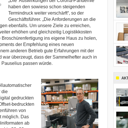
„Die Auswirkungen der Corona-Pandemie
n
haben den sowieso schon steigenden
Termindruck weiter verschärft“, so der
Geschäftsführer. „Die Anforderungen an die
gen ebenfalls. Um unsere Ziele zu erreichen,
weiter erhöhen und gleichzeitig Logistikkosten
e Broschürenfertigung ins eigene Haus zu holen,
uipments der Empfehlung eines neuen
 einem anderen Betrieb gute Erfahrungen mit der
war überzeugt, dass der Sammelhefter auch in
 Pauselius passen würde.
AK
ollautomatischer
 die
igital gedruckten
ffset-bedruckten
enführen von
t möglich. Das
Miniformaten ab