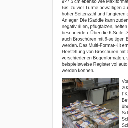
9×7,5 cm ebenso wie Maxiformat
Bis zu vier Türme bewältigen au
hoher Seitenzahl und fungieren g
Anleger. Die iSaddle kann zudem
negativ rillen, pflugfalzen, hefte
beschneiden. Über die 6-Seiter
auch Broschüren mit 6-seitigen 
werden. Das Multi-Format-Kit erm
Herstellung von Broschüren mit 
verschiedenen Bogenformaten, 
beispielsweise Register vollautom
werden können.
Vo
202
FK
Be
übe
Sch
Sch
Sch