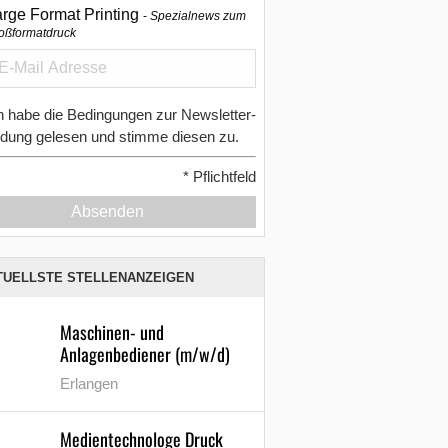
arge Format Printing
Spezialnews zum
oßformatdruck
h habe die Bedingungen zur Newsletter-
dung gelesen und stimme diesen zu.
*
Pflichtfeld
Absenden
TUELLSTE STELLENANZEIGEN
Maschinen- und
Anlagenbediener (m/w/d)
Erlangen
Medientechnologe Druck