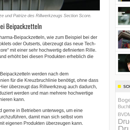
e und Patrize des Rillwerkzeugs Section Score.
bei Beipackzetteln
harma-Beipackzetteln, wie zum Beispiel bei der
klets oder Outserts, überzeugt das neue Tech-
re“ mit einer sehr hochwertig definierten Rille.
 und erhöht bei diesen Produkten erheblich die
-Beipackzetteln werden nach dem
inien für die Kreuzbruchlinie benötigt, ohne dass
 Hier überzeugt das Rillwerkzeug auch dadurch,
SC
eduziert werden und man mehrere hochwertige
inieren kann.
Boge
Buchb
 gerne in Betrieben unterwegs, um eine
BVD
durchzuführen, damit man sich selbst vom
Dru
mit eigenen Produkten überzeugen kann.
Dru