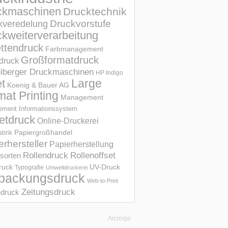
ckmaschinen
Drucktechnik
Druckvorstufe
kveredelung
kweiterverarbeitung
ettendruck
Farbmanagement
Großformatdruck
druck
elberger Druckmaschinen
HP Indigo
et
Large
Koenig & Bauer AG
mat Printing
Management
ment Informations­system
etdruck
Online-Druckerei
Papiergroßhandel
abrik
erhersteller
Papierherstellung
Rollendruck
Rollenoffset
sorten
UV-Druck
druck
Typografie
Umweltdruckerei
packungsdruck
Web-to-Print
Zeitungsdruck
druck
Anzeige