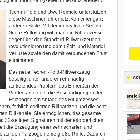
logie in ihren Fähigkeiten unterstützt werden.
Tech-ni-Fold und Uwe Reimold unterstützen
diese Maschinenführer jetzt von einer ganz
anderen Seite. Mit der innovativen Section
Score-Rilllösung will man die Rillprozesse
gegenüber den Standard-Rillwerkzeugen
revolutionieren und damit Zeit- und Material-
Verluste sowie den damit verbundenen Frust
eliminieren.
Das neue Tech-ni-Fold-Rillwerkzeug
AK
beseitigt unter anderem ein häufig
auftretendes Problem: das Einreißen der
Vorderkante oder die Beschädigungen der
Falzbögen am Anfang des Rillprozesses.
chen, farblich codierten Rillpatrizen und die acht
erten Rillkanäle. Sie ermöglichen, das gesamte
nd 32-seitigen Signaturen mit der erforderlichen
ielt die Erzeugung einer sehr scharfen und
lle auf den Falzbögen eine große Rolle. Dadurch