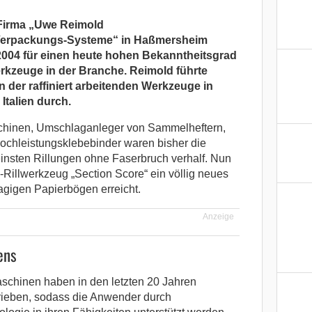
 Firma „Uwe Reimold
 Verpackungs-Systeme“ in Haßmersheim
2004 für einen heute hohen Bekanntheitsgrad
erkzeuge in der Branche. Reimold führte
en der raffiniert arbeitenden Werkzeuge in
Italien durch.
chinen, Umschlaganleger von Sammelheftern,
hleistungsklebebinder waren bisher die
insten Rillungen ohne Faserbruch verhalf. Nun
-Rillwerkzeug „Section Score“ ein völlig neues
lagigen Papierbögen erreicht.
Anzeige
ens
chinen haben in den letzten 20 Jahren
rieben, sodass die Anwender durch