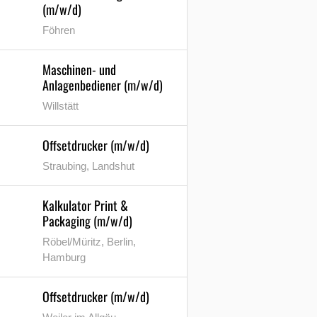
(m/w/d)
Föhren
Maschinen- und
Anlagenbediener (m/w/d)
Willstätt
Offsetdrucker (m/w/d)
Straubing, Landshut
Kalkulator Print &
Packaging (m/w/d)
Röbel/Müritz, Berlin,
Hamburg
Offsetdrucker (m/w/d)