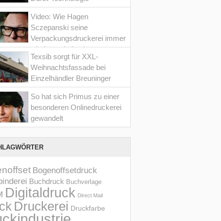
Video: Wie Hagen
Sczepanski seine
Verpackungsdruckerei immer
wieder optimiert hat
Texsib sorgt für XXL-
Weihnachtsfassade bei
Einzelhändler Breuninger
So hat sich Primus zu einer
besonderen Onlinedruckerei
gewandelt
HLAGWÖRTER
noffset
Bogenoffsetdruck
inderei
Buchdruck
Buchverlage
Digitaldruck
M
Direct Mail
Druckerei
ck
Druckfarbe
ckindustrie