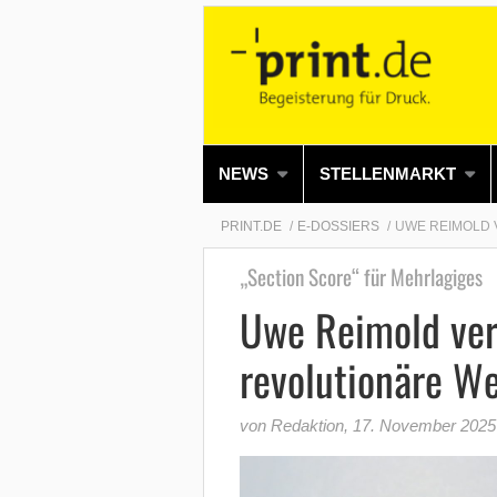
NEWS
STELLENMARKT
PRINT.DE
E-DOSSIERS
UWE REIMOLD 
„Section Score“ für Mehrlagiges
Uwe Reimold ver
revolutionäre We
von Redaktion
,
17. November 2025