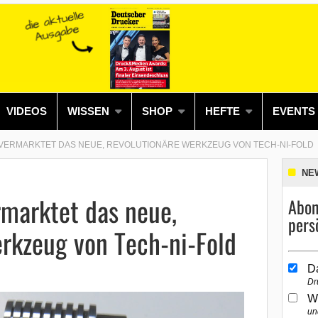
VIDEOS
WISSEN
SHOP
HEFTE
EVENTS
VERMARKTET DAS NEUE, REVOLUTIONÄRE WERKZEUG VON TECH-NI-FOLD
NE
marktet das neue,
Abon
pers
rkzeug von Tech-ni-Fold
D
Dr
W
un