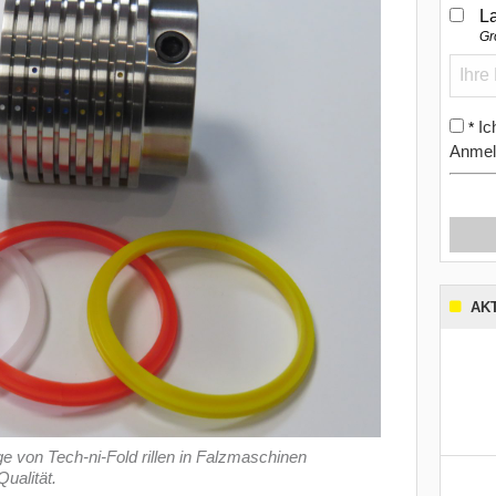
L
Gr
Ic
*
Anmel
AK
 von Tech-ni-Fold rillen in Falzmaschinen
ualität.