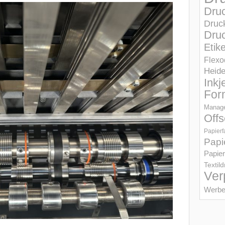
Dru
Druc
Druc
Etik
Flexo
Heid
Inkj
For
Manage
Offs
Papierf
Papi
Papier
Textil
Ver
Werbe