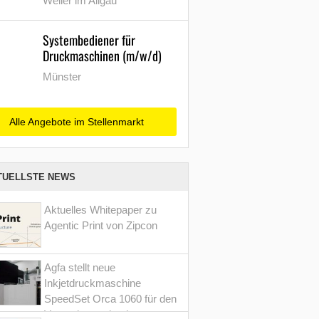
Weiler im Allgäu
Systembediener für
Druckmaschinen (m/w/d)
Münster
Alle Angebote im Stellenmarkt
TUELLSTE NEWS
Aktuelles Whitepaper zu
Agentic Print von Zipcon
Agfa stellt neue
Inkjetdruckmaschine
SpeedSet Orca 1060 für den
Verpackungsdruck vor