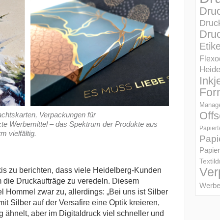
Dru
Druc
Druc
Etik
Flexo
Heid
Inkj
For
Manage
Offs
achtskarten, Verpackungen für
zte Werbemittel – das Spektrum der Produkte aus
Papierf
 vielfältig.
Papi
Papier
Textil
Ver
is zu berichten, dass viele Heidelberg-Kunden
 die Druckaufträge zu veredeln. Diesem
Werbe
 Hommel zwar zu, allerdings: „Bei uns ist Silber
mit Silber auf der Versafire eine Optik kreieren,
 ähnelt, aber im Digitaldruck viel schneller und