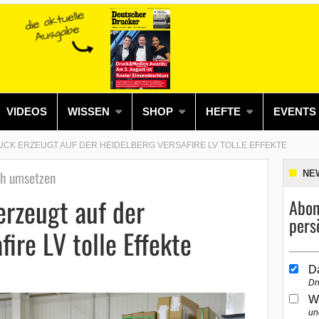
VIDEOS
WISSEN
SHOP
HEFTE
EVENTS
CK ERZEUGT AUF DER HEIDELBERG VERSAFIRE LV TOLLE EFFEKTE
ch umsetzen
NE
rzeugt auf der
Abon
pers
ire LV tolle Effekte
D
Dr
W
un