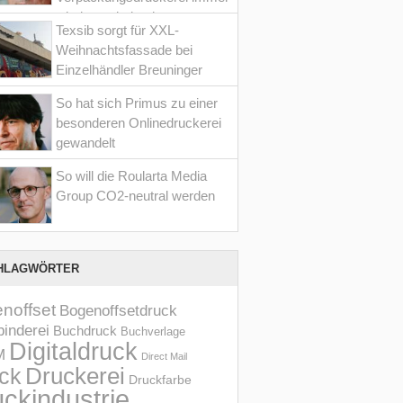
wieder optimiert hat
Texsib sorgt für XXL-
Weihnachtsfassade bei
Einzelhändler Breuninger
So hat sich Primus zu einer
besonderen Onlinedruckerei
gewandelt
So will die Roularta Media
Group CO2-neutral werden
HLAGWÖRTER
noffset
Bogenoffsetdruck
inderei
Buchdruck
Buchverlage
Digitaldruck
M
Direct Mail
Druckerei
ck
Druckfarbe
ckindustrie