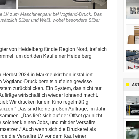
fire LV zum Maschinenpark bei Vogtland-Druck. Das
tzlich Silber und Weiß, wobei besonders Silber
ter von Heidelberg für die Region Nord, traf sich
ommel, um dort den Kauf einer Heidelberg
 Herbst 2024 in Markneukirchen installiert
nn Vogtland-Druck bereits auf eine gewisse
AK
stem zurückblicken. Ein System, das nicht nur
 Aufträge wirtschaftlich wieder lohnend macht.
iel: Wir drucken für ein Kino regelmäßig
anzen.“ Das sind keine großen Aufträge, im Jahr
mmen. „Das ließ sich auf der Offset gar nicht
le solcher kleinen Jobs, und mit der Versafire
 umsetzen.“ Auch wenn sich die Druckerei als
de die Versafire LV vor dem Kauf einer