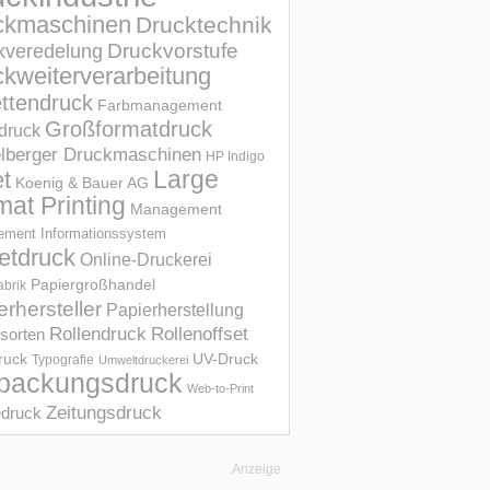
ckmaschinen
Drucktechnik
Druckvorstufe
kveredelung
kweiterverarbeitung
ettendruck
Farbmanagement
Großformatdruck
druck
elberger Druckmaschinen
HP Indigo
et
Large
Koenig & Bauer AG
mat Printing
Management
ment Informations­system
etdruck
Online-Druckerei
Papiergroßhandel
abrik
erhersteller
Papierherstellung
Rollendruck
Rollenoffset
sorten
UV-Druck
druck
Typografie
Umweltdruckerei
packungsdruck
Web-to-Print
Zeitungsdruck
druck
Anzeige