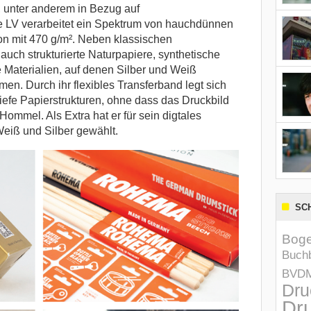
 unter anderem in Bezug auf
re LV verarbeitet ein Spektrum von hauchdünnen
ton mit 470 g/m². Neben klassischen
auch strukturierte Naturpapiere, synthetische
 Materialien, auf denen Silber und Weiß
n. Durch ihr flexibles Transferband legt sich
tiefe Papierstrukturen, ohne dass das Druckbild
l Hommel. Als Extra hat er für sein digtales
eiß und Silber gewählt.
SC
Boge
Buchb
BVD
Dru
Dru