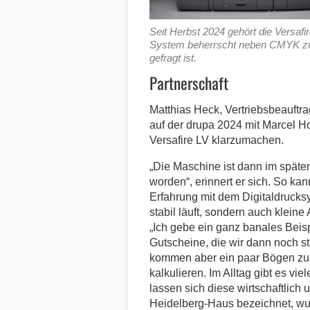
Seit Herbst 2024 gehört die Versa
System beherrscht neben CMYK zusä
gefragt ist.
Partnerschaft
Matthias Heck, Vertriebsbeauftrag
auf der drupa 2024 mit Marcel H
Versafire LV klarzumachen.
„Die Maschine ist dann im späten
worden“, erinnert er sich. So ka
Erfahrung mit dem Digitaldrucksy
stabil läuft, sondern auch kleine
„Ich gebe ein ganz banales Beisp
Gutscheine, die wir dann noch st
kommen aber ein paar Bögen zusa
kalkulieren. Im Alltag gibt es vie
lassen sich diese wirtschaftlich
Heidelberg-Haus bezeichnet, wur