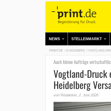
NEWS
STELLENMARKT
PRINT.DE
E-DOSSIERS
VOGTLAND-DRU
Auch kleine Aufträge wirtschaftli
Vogtland-Druck e
Heidelberg Versaf
von Redaktion
,
2. Juni 2026