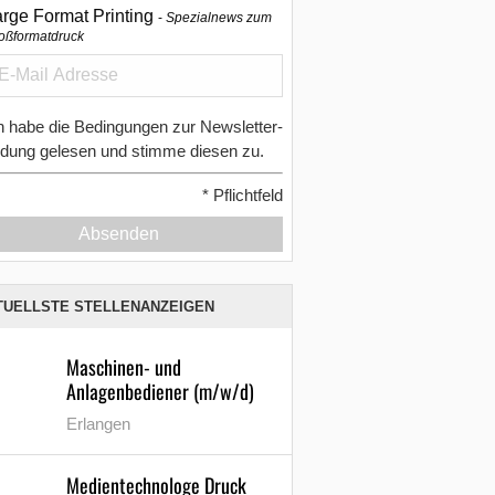
arge Format Printing
Spezialnews zum
oßformatdruck
h habe die Bedingungen zur Newsletter-
dung gelesen und stimme diesen zu.
*
Pflichtfeld
Absenden
TUELLSTE STELLENANZEIGEN
Maschinen- und
Anlagenbediener (m/w/d)
Erlangen
Medientechnologe Druck