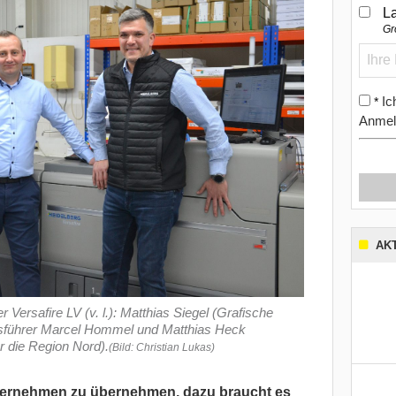
L
Gr
Ic
*
Anmel
AK
 Versafire LV (v. l.): Matthias Siegel (Grafische
tsführer Marcel Hommel und Matthias Heck
r die Region Nord).
(Bild: Christian Lukas)
nternehmen zu übernehmen, dazu braucht es