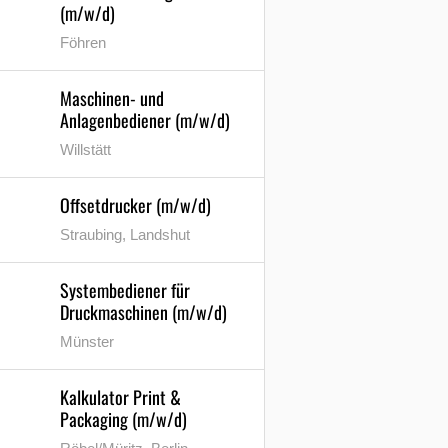
(m/w/d)
Föhren
Maschinen- und
Anlagenbediener (m/w/d)
Willstätt
Offsetdrucker (m/w/d)
Straubing, Landshut
Systembediener für
Druckmaschinen (m/w/d)
Münster
Kalkulator Print &
Packaging (m/w/d)