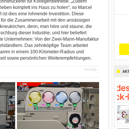
ohndruckerei für Kollegenbetriebe. „Zudem
kleben komplett ins Haus zu holen“, so Marcel
 ist dies eine lohnende Investition. Diese
al für die Zusammenarbeit mit den ansässigen
kneukirchen, denn, man höre und staune, die
ochburg dieser Industrie, und hier beliefert
ste Unternehmen: Von der Zwei-Mann-Manufaktur
telständlern. Das zehnköpfige Team arbeitet
stamm in einem 100-Kilometer-Radius und
igkeit sowie persönlichen Weiterempfehlungen.
Anzeige
AK