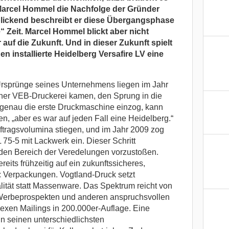
Marcel Hommel die Nachfolge der Gründer
blickend
beschreibt er diese Übergangsphase
 Zeit. Marcel Hommel blickt aber nicht
 auf die Zukunft. Und in dieser Zukunft spielt
n installierte Heidelberg Versafire LV eine
Ursprünge seines Unternehmens liegen im Jahr
einer VEB-Druckerei kamen, den Sprung in die
 genau die erste Druckmaschine einzog, kann
, „aber es war auf jeden Fall eine Heidelberg.“
uftragsvolumina stiegen, und im Jahr 2009 zog
75-5 mit Lackwerk ein. Dieser Schritt
n den Bereich der Veredelungen vorzustoßen.
reits frühzeitig auf ein zukunftssicheres,
 Verpackungen. Vogtland-Druck setzt
ität statt Massenware. Das Spektrum reicht von
Werbeprospekten und anderen anspruchsvollen
exen Mailings in 200.000er-Auflage. Eine
n seinen unterschiedlichsten