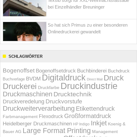
Texsib sorgt für XXL-Weihnachtsfassade
bei Einzelhändler Breuninger
So hat sich Primus zu einer besonderen
Onlinedruckerei gewandelt
SCHLAGWÖRTER
Bogenoffset
Bogenoffsetdruck
Buchbinderei
Buchdruck
Digitaldruck
Druck
BVDM
Buchverlage
Direct Mail
Druckindustrie
Druckerei
Druckfarbe
Druckmaschinen
Drucktechnik
Druckvorstufe
Druckveredelung
Druckweiterverarbeitung
Etikettendruck
Großformatdruck
Flexodruck
Farbmanagement
Inkjet
Heidelberger Druckmaschinen
Koenig &
HP Indigo
Large Format Printing
Bauer AG
Management