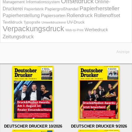
Offsetdruck
Online-
Management Informations­system
Papierhersteller
Druckerei
Papiergroßhandel
Papierfabrik
Rollendruck
Rollenoffset
Papierherstellung
Papiersorten
UV-Druck
Textildruck
Typografie
Umweltdruckerei
Verpackungsdruck
Werbedruck
Web-to-Print
Zeitungsdruck
Anzeige
DEUTSCHER DRUCKER 10/2026
DEUTSCHER DRUCKER 9/2026