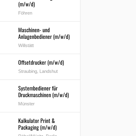
(m/w/d)
Föhren
Maschinen- und
Anlagenbediener (m/w/d)
Willstätt
Offsetdrucker (m/w/d)
Straubing, Landshut
Systembediener für
Druckmaschinen (m/w/d)
Münster
Kalkulator Print &
Packaging (m/w/d)