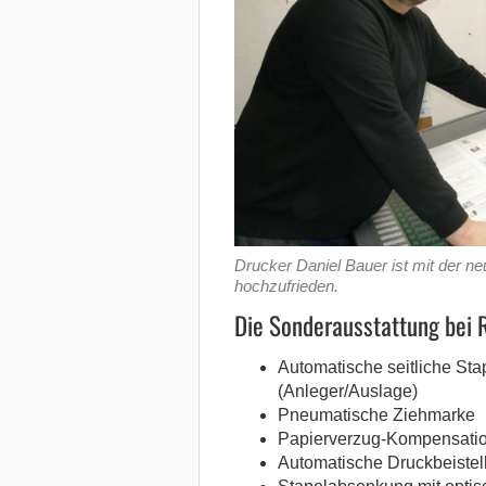
Drucker Daniel Bauer ist mit der n
hochzufrieden.
Die Sonderausstattung bei R
Automatische seitliche Sta
(Anleger/Auslage)
Pneumatische Ziehmarke
Papierverzug-Kompensati
Automatische Druckbeistel