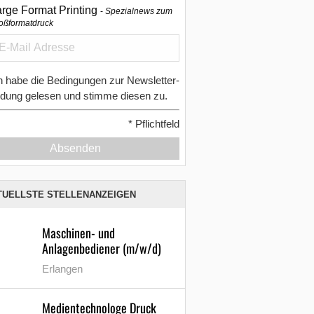
arge Format Printing
Spezialnews zum
oßformatdruck
h habe die Bedingungen zur Newsletter-
dung gelesen und stimme diesen zu.
*
Pflichtfeld
Absenden
TUELLSTE STELLENANZEIGEN
Maschinen- und
Anlagenbediener (m/w/d)
Erlangen
Medientechnologe Druck