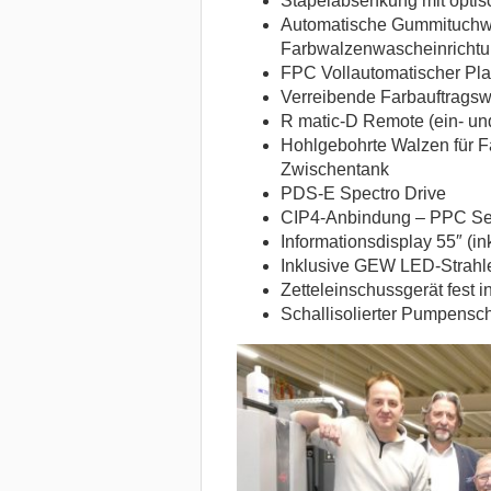
Stapelabsenkung mit opti
Automatische Gummituchw
Farbwalzenwascheinricht
FPC Vollautomatischer Pla
Verreibende Farbauftrags
R matic-D Remote (ein- un
Hohlgebohrte Walzen für F
Zwischentank
PDS-E Spectro Drive
CIP4-Anbindung – PPC Serv
Informationsdisplay 55″ (in
Inklusive GEW LED-Strahle
Zetteleinschussgerät fest ins
Schallisolierter Pumpensch