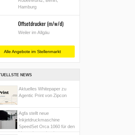
Röbel/Müritz, Berlin,
Hamburg
Offsetdrucker (m/w/d)
Weiler im Allgäu
Alle Angebote im Stellenmarkt
TUELLSTE NEWS
Aktuelles Whitepaper zu
Agentic Print von Zipcon
Agfa stellt neue
Inkjetdruckmaschine
SpeedSet Orca 1060 für den
Verpackungsdruck vor