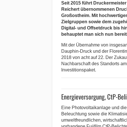
Seit 2015 führt Druckermeiste
Reichert übernommenen Drucke
Großostheim. Mit hochwertigen
Zielgruppen sowie dem zugehö
Digital- und Offsetdruck bis hi
behauptet man sich nun bereit
Mit der Übernahme von insgesamt
Dauphin-Druck und der Florentine
2018 von acht auf 22. Der Zukauf
Nachbarschaft des Standorts am 
Investitionspaket.
Energieversorgung, CtP-Bel
Eine Photovoltaikanlage und die
Beleuchtung sowie die Klimatisi
umweltfreundlichen, wirtschaftli
vorhandene Fujifilm CtP-Belichte