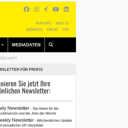
MEIN KONTO
ABOUT US
MEDIADATEN
KONTAKT
FEED
Alles
Shop
SUCHEN
MEDIADATEN
 REICHERT
WSLETTER FÜR PROFIS
nieren Sie jetzt Ihre
önlichen Newsletter:
aily Newsletter
Top-News für die
uckbranche und die Jobs der Woche
eekly Newsletter
Wöchentliches Update
d monatlicher GP-Storyletter