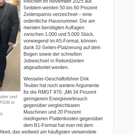
Reichert im November 2025 auf.
Seitdem werden 50 bis 60 Prozent
Zeitersparnis verzeichnet – eine
ordentliche Hausnummer. Die am
meisten benötigten Auflagen
zwischen 1.000 und 5.000 Stück,
vorwiegend im A5-Format, können
dank 32-Seiten-Platzierung auf dem
Bogen sowie der schnellen
Jobwechsel in Rekordzeiten
abgearbeitet werden.
Wesseler-Geschäftsführer Dirk
Teuber hat noch weitere Argumente
für die RMGT 970: „Mit 34 Prozent
euber und
geringerem Energieverbrauch
a FGM in
gegenüber vergleichbaren
Maschinen und 20 Prozent
ts
niedrigeren Plattenkosten gegenüber
dem B1-Format hat man mit dem
keit, das weltweit am häufigsten verwendete