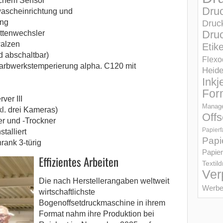
schem Sensor
Dru
ascheinrichtung und
ung
Druc
Druc
ttenwechsler
walzen
Etik
d abschaltbar)
Flexo
arbwerkstemperierung alpha. C120 mit
Heid
Inkj
For
er III
Manage
kl. drei Kameras)
Offs
r und -Trockner
Papierf
talliert
Papi
rank 3-türig
Papier
Effizientes Arbeiten
Textil
Ver
Die nach Herstellerangaben weltweit
Werbe
wirtschaftlichste
Bogenoffsetdruckmaschine in ihrem
Format nahm ihre Produktion bei