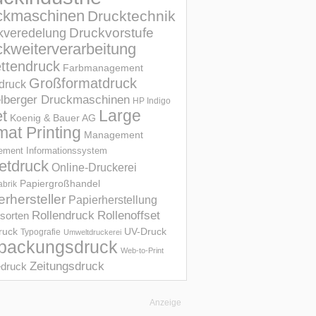
ckmaschinen
Drucktechnik
Druckvorstufe
kveredelung
kweiterverarbeitung
ettendruck
Farbmanagement
Großformatdruck
druck
elberger Druckmaschinen
HP Indigo
et
Large
Koenig & Bauer AG
mat Printing
Management
ment Informations­system
etdruck
Online-Druckerei
Papiergroßhandel
abrik
erhersteller
Papierherstellung
Rollendruck
Rollenoffset
sorten
UV-Druck
druck
Typografie
Umweltdruckerei
packungsdruck
Web-to-Print
Zeitungsdruck
druck
Anzeige