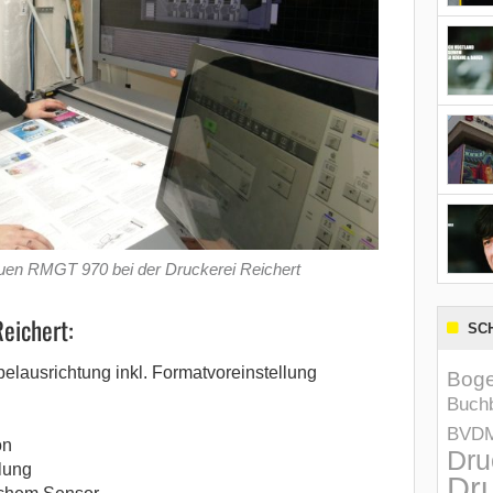
euen RMGT 970 bei der Druckerei Reichert
eichert:
SC
pelausrichtung inkl. Formatvoreinstellung
Boge
Buchb
BVD
on
Dru
lung
Dru