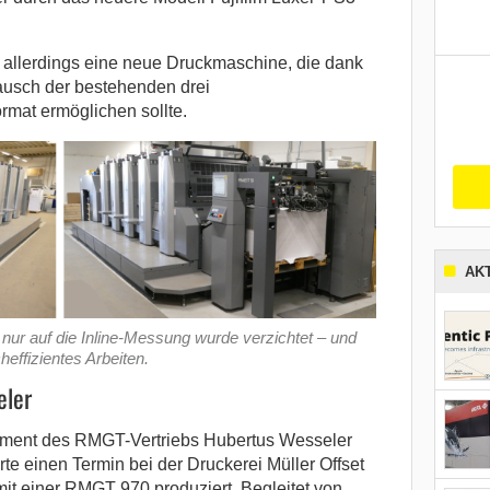
r allerdings eine neue Druckmaschine, die dank
usch der bestehenden drei
rmat ermöglichen sollte.
AK
nur auf die Inline-Messung wurde verzichtet – und
effizientes Arbeiten.
eler
ement des RMGT-Vertriebs Hubertus Wesseler
te einen Termin bei der Druckerei Müller Offset
mit einer RMGT 970 produziert. Begleitet von