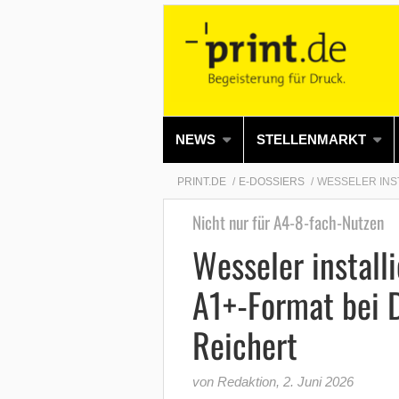
NEWS
STELLENMARKT
PRINT.DE
E-DOSSIERS
WESSELER INST
Nicht nur für A4-8-fach-Nutzen
Wesseler install
A1+-Format bei D
Reichert
von Redaktion
,
2. Juni 2026