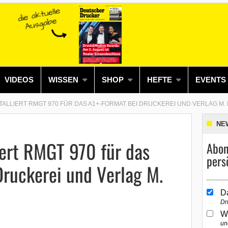
VIDEOS
WISSEN
SHOP
HEFTE
EVENTS
ALLIERT RMGT 970 FÜR DAS A1+-FORMAT BEI DRUCKEREI UND VERLAG M.
NE
iert RMGT 970 für das
Abon
pers
ruckerei und Verlag M.
D
Dr
W
un