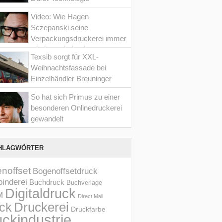
Video: Wie Hagen
Sczepanski seine
Verpackungsdruckerei immer
wieder optimiert hat
Texsib sorgt für XXL-
Weihnachtsfassade bei
Einzelhändler Breuninger
So hat sich Primus zu einer
besonderen Onlinedruckerei
gewandelt
HLAGWÖRTER
noffset
Bogenoffsetdruck
inderei
Buchdruck
Buchverlage
Digitaldruck
M
Direct Mail
Druckerei
ck
Druckfarbe
ckindustrie