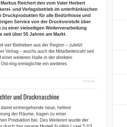
r Markus Reichert den vom Vater Herbert
rei- und Verlagsbetrieb im unterfränkischen
 Druckprodukten für alle Bedürfnisse und
rigen Service von der Druckvorstufe über
n zu einer vielseitigen Weiterverarbeitung
s seit über 55 Jahren am Markt.
 vier Betrieben aus der Region – zuletzt
r Verlag – wuchs auch die Mitarbeiterzahl seit
 einer weiteren Halle in der direkten
Ost-ring ermöglichte ein weiteres
Anzeige
ichter und Druckmaschine
 damit einhergehende neue, hellere
erung der Räume, tragen zu einer
chen Produktion bei. Des Weiteren wurde der
r durch das neuere Modell Fujifilm Luxel T-S3