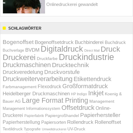
Onlinedruckerei gewandelt
SCHLAGWÖRTER
Bogenoffset
Bogenoffsetdruck
Buchbinderei
Buchdruck
Digitaldruck
Druck
BVDM
Buchverlage
Direct Mail
Druckindustrie
Druckerei
Druckfarbe
Druckmaschinen
Drucktechnik
Druckvorstufe
Druckveredelung
Druckweiterverarbeitung
Etikettendruck
Großformatdruck
Flexodruck
Farbmanagement
Inkjet
Heidelberger Druckmaschinen
Koenig &
HP Indigo
Large Format Printing
Bauer AG
Management
Offsetdruck
Online-
Management Informations­system
Papierhersteller
Druckerei
Papiergroßhandel
Papierfabrik
Rollendruck
Rollenoffset
Papierherstellung
Papiersorten
UV-Druck
Textildruck
Typografie
Umweltdruckerei