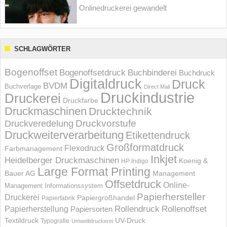
Onlinedruckerei gewandelt
SCHLAGWÖRTER
Bogenoffset
Bogenoffsetdruck
Buchbinderei
Buchdruck
Digitaldruck
Druck
BVDM
Buchverlage
Direct Mail
Druckindustrie
Druckerei
Druckfarbe
Druckmaschinen
Drucktechnik
Druckvorstufe
Druckveredelung
Druckweiterverarbeitung
Etikettendruck
Großformatdruck
Flexodruck
Farbmanagement
Inkjet
Heidelberger Druckmaschinen
Koenig &
HP Indigo
Large Format Printing
Bauer AG
Management
Offsetdruck
Online-
Management Informations­system
Papierhersteller
Druckerei
Papiergroßhandel
Papierfabrik
Rollendruck
Rollenoffset
Papierherstellung
Papiersorten
UV-Druck
Textildruck
Typografie
Umweltdruckerei