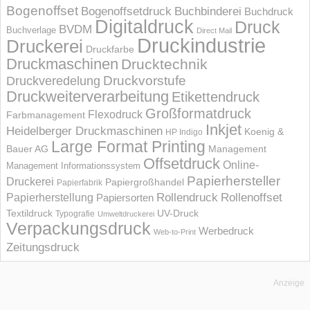
Bogenoffset
Bogenoffsetdruck
Buchbinderei
Buchdruck
Digitaldruck
Druck
BVDM
Buchverlage
Direct Mail
Druckindustrie
Druckerei
Druckfarbe
Druckmaschinen
Drucktechnik
Druckvorstufe
Druckveredelung
Druckweiterverarbeitung
Etikettendruck
Großformatdruck
Flexodruck
Farbmanagement
Inkjet
Heidelberger Druckmaschinen
Koenig &
HP Indigo
Large Format Printing
Bauer AG
Management
Offsetdruck
Online-
Management Informations­system
Papierhersteller
Druckerei
Papiergroßhandel
Papierfabrik
Rollendruck
Rollenoffset
Papierherstellung
Papiersorten
UV-Druck
Textildruck
Typografie
Umweltdruckerei
Verpackungsdruck
Werbedruck
Web-to-Print
Zeitungsdruck
Anzeige