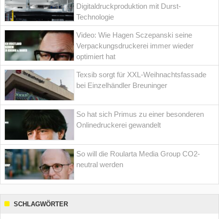
Digitaldruckproduktion mit Durst-
Technologie
Video: Wie Hagen Sczepanski seine
Verpackungsdruckerei immer wieder
optimiert hat
Texsib sorgt für XXL-Weihnachtsfassade
bei Einzelhändler Breuninger
So hat sich Primus zu einer besonderen
Onlinedruckerei gewandelt
So will die Roularta Media Group CO2-
neutral werden
SCHLAGWÖRTER