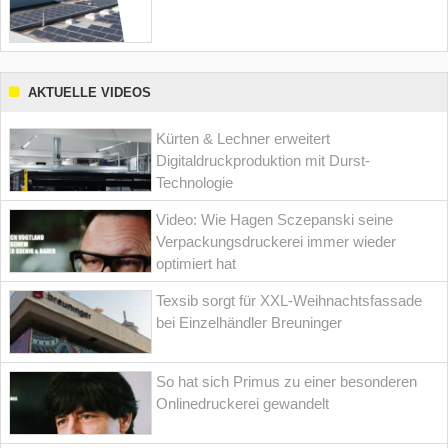
AKTUELLE VIDEOS
Kürten & Lechner erweitert
Digitaldruckproduktion mit Durst-
Technologie
Video: Wie Hagen Sczepanski seine
Verpackungsdruckerei immer wieder
optimiert hat
Texsib sorgt für XXL-Weihnachtsfassade
bei Einzelhändler Breuninger
So hat sich Primus zu einer besonderen
Onlinedruckerei gewandelt