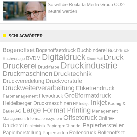
So will die Roularta Media Group CO2-
neutral werden
SCHLAGWÖRTER
Bogenoffset
Bogenoffsetdruck
Buchbinderei
Buchdruck
Digitaldruck
Druck
BVDM
Buchverlage
Direct Mail
Druckindustrie
Druckerei
Druckfarbe
Druckmaschinen
Drucktechnik
Druckvorstufe
Druckveredelung
Druckweiterverarbeitung
Etikettendruck
Großformatdruck
Flexodruck
Farbmanagement
Inkjet
Heidelberger Druckmaschinen
Koenig &
HP Indigo
Large Format Printing
Bauer AG
Management
Offsetdruck
Online-
Management Informations­system
Papierhersteller
Druckerei
Papiergroßhandel
Papierfabrik
Rollendruck
Rollenoffset
Papierherstellung
Papiersorten