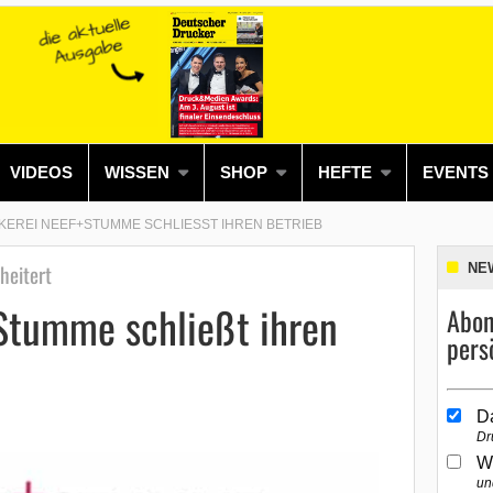
VIDEOS
WISSEN
SHOP
HEFTE
EVENTS
EREI NEEF+STUMME SCHLIESST IHREN BETRIEB
heitert
NE
Stumme schließt ihren
Abon
pers
D
Dr
W
un