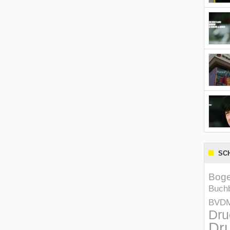
SC
Boge
Buchb
BVD
Dru
Dru