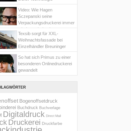
Video: Wie Hagen
Sczepanski seine
Verpackungsdruckerei immer
wieder optimiert hat
Texsib sorgt für XXL-
Weihnachtsfassade bei
Einzelhändler Breuninger
So hat sich Primus zu einer
besonderen Onlinedruckerei
gewandelt
HLAGWÖRTER
noffset
Bogenoffsetdruck
inderei
Buchdruck
Buchverlage
Digitaldruck
M
Direct Mail
Druckerei
ck
Druckfarbe
ckindustrie