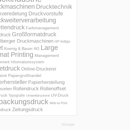
ckmaschinen
Drucktechnik
Druckvorstufe
kveredelung
kweiterverarbeitung
ettendruck
Farbmanagement
Großformatdruck
druck
elberger Druckmaschinen
HP Indigo
et
Large
Koenig & Bauer AG
mat Printing
Management
ment Informations­system
etdruck
Online-Druckerei
Papiergroßhandel
abrik
erhersteller
Papierherstellung
Rollendruck
Rollenoffset
sorten
UV-Druck
druck
Typografie
Umweltdruckerei
packungsdruck
Web-to-Print
Zeitungsdruck
druck
Anzeige