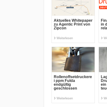
Aktuelles Whitepaper
Fin
zu Agentic Print von
in 
Zipcon
rel
Weiterlesen
We
Rollenoffsetdruckere
Lag
i ppm Fulda
Dru
endgültig
ein
geschlossen
teu
Weiterlesen
We