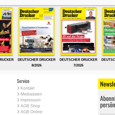
DRUCKER
DEUTSCHER DRUCKER
DEUTSCHER DRUCKER
DEUTSC
8/2026
7/2026
Service
Newsle
Kontakt
Mediadaten
Abonni
Impressum
persön
AGB Shop
AGB Online