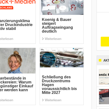
Koenig & Bauer
anzierungsklima
steigert
der Druckindustrie
Auftragseingang
ativ stabil
deutlich
iterlesen
Weiterlesen
AK
Schließung des
erbestände in
Druckzentrums
ckereien: Warum
Hagen
 günstiger Einkauf
voraussichtlich bis
er werden kann
Mitte 2027
iterlesen
Weiterlesen