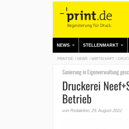
NEWS
STELLENMARKT
PRINT.DE
NEWS
WIRTSCHAFT
DRUCK
Sanierung in Eigenverwaltung gesc
Druckerei Neef+
Betrieb
von Redaktion
,
29. August 2022