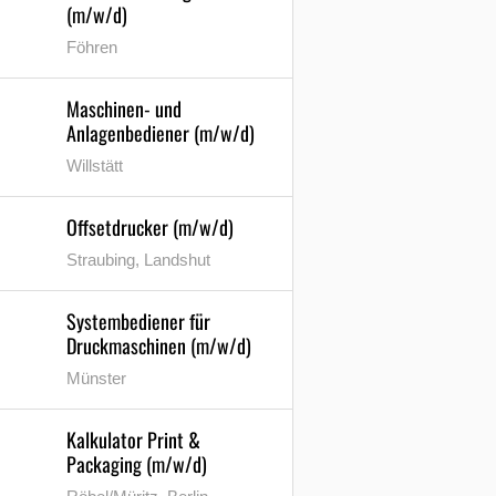
(m/w/d)
Föhren
Maschinen- und
Anlagenbediener (m/w/d)
Willstätt
Offsetdrucker (m/w/d)
Straubing, Landshut
Systembediener für
Druckmaschinen (m/w/d)
Münster
Kalkulator Print &
Packaging (m/w/d)