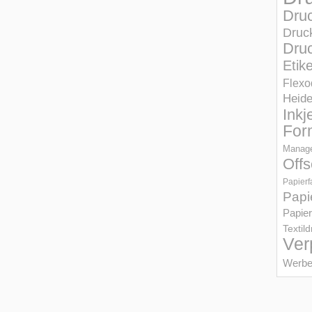
Dru
Druc
Druc
Etik
Flexo
Heid
Inkj
For
Manage
Offs
Papierf
Papi
Papier
Textil
Ver
Werbe