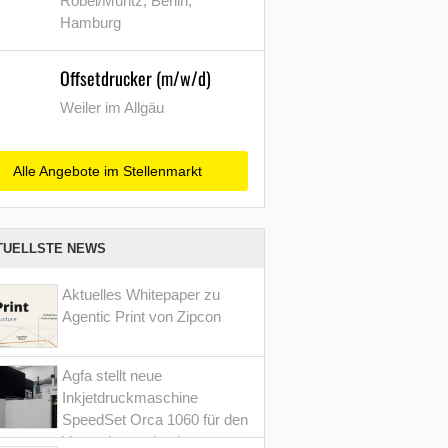
Röbel/Müritz, Berlin,
Hamburg
Offsetdrucker (m/w/d)
Weiler im Allgäu
Alle Angebote im Stellenmarkt
TUELLSTE NEWS
Aktuelles Whitepaper zu
Agentic Print von Zipcon
Agfa stellt neue
Inkjetdruckmaschine
SpeedSet Orca 1060 für den
Verpackungsdruck vor