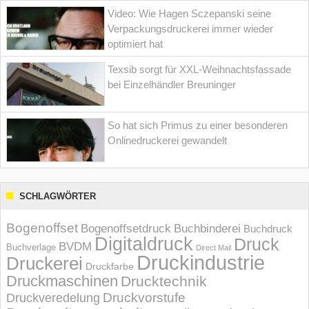
Video: Wie Hagen Sczepanski seine
Verpackungsdruckerei immer wieder
optimiert hat
Texsib sorgt für XXL-Weihnachtsfassade
bei Einzelhändler Breuninger
So hat sich Primus zu einer besonderen
Onlinedruckerei gewandelt
SCHLAGWÖRTER
Bogenoffset
Bogenoffsetdruck
Buchbinderei
Buchdruck
Digitaldruck
Druck
BVDM
Buchverlage
Direct Mail
Druckindustrie
Druckerei
Druckfarbe
Druckmaschinen
Drucktechnik
Druckvorstufe
Druckveredelung