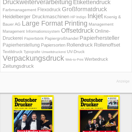
Druckweiterverarbeitung
Etikettendruck
Großformatdruck
Flexodruck
Farbmanagement
Inkjet
Heidelberger Druckmaschinen
Koenig &
HP Indigo
Large Format Printing
Bauer AG
Management
Offsetdruck
Online-
Management Informations­system
Papierhersteller
Druckerei
Papiergroßhandel
Papierfabrik
Rollendruck
Rollenoffset
Papierherstellung
Papiersorten
UV-Druck
Textildruck
Typografie
Umweltdruckerei
Verpackungsdruck
Werbedruck
Web-to-Print
Zeitungsdruck
Anzeige