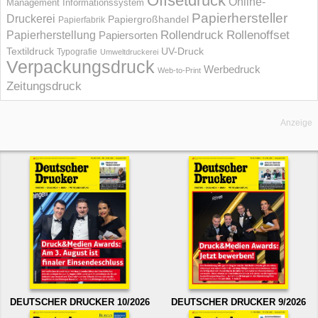
Offsetdruck
Online-
Management Informations­system
Papierhersteller
Druckerei
Papiergroßhandel
Papierfabrik
Rollendruck
Rollenoffset
Papierherstellung
Papiersorten
UV-Druck
Textildruck
Typografie
Umweltdruckerei
Verpackungsdruck
Werbedruck
Web-to-Print
Zeitungsdruck
Anzeige
DEUTSCHER DRUCKER 10/2026
DEUTSCHER DRUCKER 9/2026