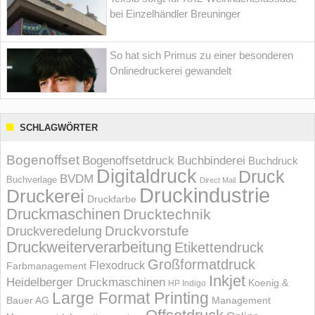
bei Einzelhändler Breuninger
So hat sich Primus zu einer besonderen
Onlinedruckerei gewandelt
SCHLAGWÖRTER
Bogenoffset
Bogenoffsetdruck
Buchbinderei
Buchdruck
Digitaldruck
Druck
BVDM
Buchverlage
Direct Mail
Druckindustrie
Druckerei
Druckfarbe
Druckmaschinen
Drucktechnik
Druckvorstufe
Druckveredelung
Druckweiterverarbeitung
Etikettendruck
Großformatdruck
Flexodruck
Farbmanagement
Inkjet
Heidelberger Druckmaschinen
Koenig &
HP Indigo
Large Format Printing
Bauer AG
Management