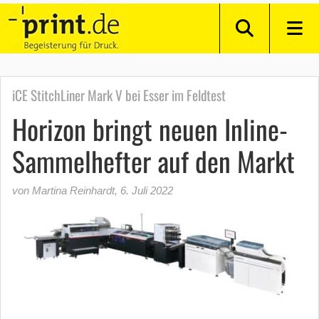
iCE StitchLiner Mark V bei Esser im Feldtest
Horizon bringt neuen Inline-
Sammelhefter auf den Markt
von Martina Reinhardt
,
6. Juli 2022