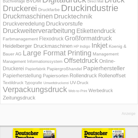
BVDM
Buchverlage
Direct Mail
Druckindustrie
Druckerei
Druckfarbe
Druckmaschinen
Drucktechnik
Druckvorstufe
Druckveredelung
Druckweiterverarbeitung
Etikettendruck
Großformatdruck
Flexodruck
Farbmanagement
Inkjet
Heidelberger Druckmaschinen
Koenig &
HP Indigo
Large Format Printing
Bauer AG
Management
Offsetdruck
Online-
Management Informations­system
Papierhersteller
Druckerei
Papiergroßhandel
Papierfabrik
Rollendruck
Rollenoffset
Papierherstellung
Papiersorten
UV-Druck
Textildruck
Typografie
Umweltdruckerei
Verpackungsdruck
Werbedruck
Web-to-Print
Zeitungsdruck
Anzeige