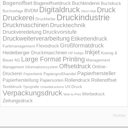
Bogenoffset
Bogenoffsetdruck
Buchbinderei
Buchdruck
Digitaldruck
Druck
BVDM
Buchverlage
Direct Mail
Druckindustrie
Druckerei
Druckfarbe
Druckmaschinen
Drucktechnik
Druckvorstufe
Druckveredelung
Druckweiterverarbeitung
Etikettendruck
Großformatdruck
Flexodruck
Farbmanagement
Inkjet
Heidelberger Druckmaschinen
Koenig &
HP Indigo
Large Format Printing
Bauer AG
Management
Offsetdruck
Online-
Management Informations­system
Papierhersteller
Druckerei
Papiergroßhandel
Papierfabrik
Rollendruck
Rollenoffset
Papierherstellung
Papiersorten
UV-Druck
Textildruck
Typografie
Umweltdruckerei
Verpackungsdruck
Werbedruck
Web-to-Print
Zeitungsdruck
Anzeige