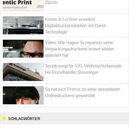
Zipcon
Kürten & Lechner erweitert
Digitaldruckproduktion mit Durst-
Technologie
Video: Wie Hagen Sczepanski seine
Verpackungsdruckerei immer wieder
optimiert hat
Texsib sorgt für XXL-Weihnachtsfassade
bei Einzelhändler Breuninger
So hat sich Primus zu einer besonderen
Onlinedruckerei gewandelt
SCHLAGWÖRTER