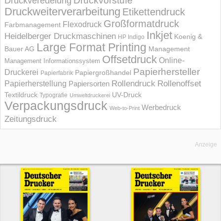
Druckvorstufe
Druckveredelung
Druckweiterverarbeitung
Etikettendruck
Großformatdruck
Flexodruck
Farbmanagement
Inkjet
Heidelberger Druckmaschinen
Koenig &
HP Indigo
Large Format Printing
Bauer AG
Management
Offsetdruck
Online-
Management Informations­system
Papierhersteller
Druckerei
Papiergroßhandel
Papierfabrik
Rollendruck
Rollenoffset
Papierherstellung
Papiersorten
UV-Druck
Textildruck
Typografie
Umweltdruckerei
Verpackungsdruck
Werbedruck
Web-to-Print
Zeitungsdruck
Anzeige