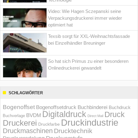
Video: Wie Hagen Sczepanski seine
Verpackungsdruckerei immer wieder
optimiert hat
Texsib sorgt für XXL-Weihnachtsfassade
bei Einzelhändler Breuninger
So hat sich Primus zu einer besonderen
Onlinedruckerei gewandelt
SCHLAGWÖRTER
Bogenoffset
Bogenoffsetdruck
Buchbinderei
Buchdruck
Digitaldruck
Druck
BVDM
Buchverlage
Direct Mail
Druckindustrie
Druckerei
Druckfarbe
Druckmaschinen
Drucktechnik