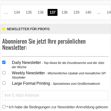
…
134
135
136
137
138
139
140
…
14
NEWSLETTER FÜR PROFIS
Abonnieren Sie jetzt Ihre persönlichen
Newsletter:
Daily Newsletter
Top-News für die Druckbranche und die Jobs
der Woche
Weekly Newsletter
Wöchentliches Update und monatlicher GP-
Storyletter
Large Format Printing
Spezialnews zum Großformatdruck
Ich habe die Bedingungen zur Newsletter-Anmeldung gelesen
*