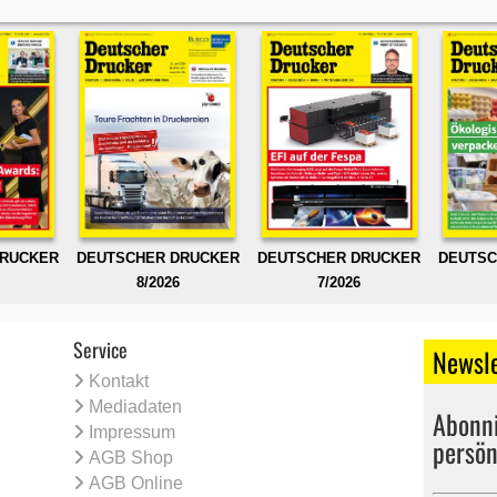
DRUCKER
DEUTSCHER DRUCKER
DEUTSCHER DRUCKER
DEUTSC
8/2026
7/2026
Service
Newsle
Kontakt
Mediadaten
Abonni
Impressum
persön
AGB Shop
AGB Online