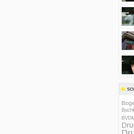
SC
Boge
Buchb
BVD
Dru
Dru