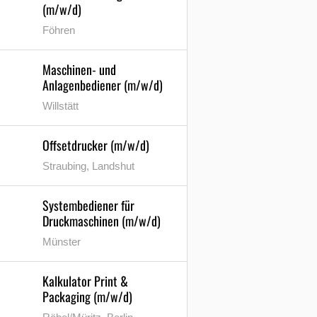
(m/w/d)
Föhren
Maschinen- und
Anlagenbediener (m/w/d)
Willstätt
Offsetdrucker (m/w/d)
Straubing, Landshut
Systembediener für
Druckmaschinen (m/w/d)
Münster
Kalkulator Print &
Packaging (m/w/d)