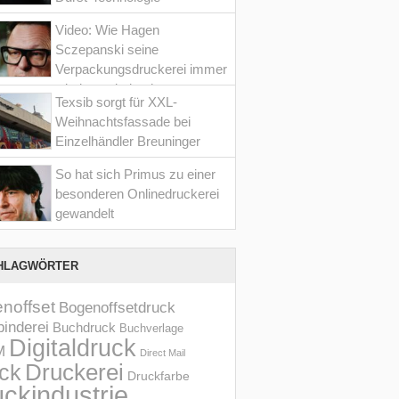
Video: Wie Hagen
Sczepanski seine
Verpackungsdruckerei immer
wieder optimiert hat
Texsib sorgt für XXL-
Weihnachtsfassade bei
Einzelhändler Breuninger
So hat sich Primus zu einer
besonderen Onlinedruckerei
gewandelt
HLAGWÖRTER
noffset
Bogenoffsetdruck
inderei
Buchdruck
Buchverlage
Digitaldruck
M
Direct Mail
Druckerei
ck
Druckfarbe
ckindustrie