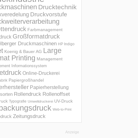
ckmaschinen
Drucktechnik
Druckvorstufe
kveredelung
kweiterverarbeitung
ettendruck
Farbmanagement
Großformatdruck
druck
elberger Druckmaschinen
HP Indigo
et
Large
Koenig & Bauer AG
mat Printing
Management
ment Informations­system
etdruck
Online-Druckerei
Papiergroßhandel
abrik
erhersteller
Papierherstellung
Rollendruck
Rollenoffset
sorten
UV-Druck
druck
Typografie
Umweltdruckerei
packungsdruck
Web-to-Print
Zeitungsdruck
druck
Anzeige