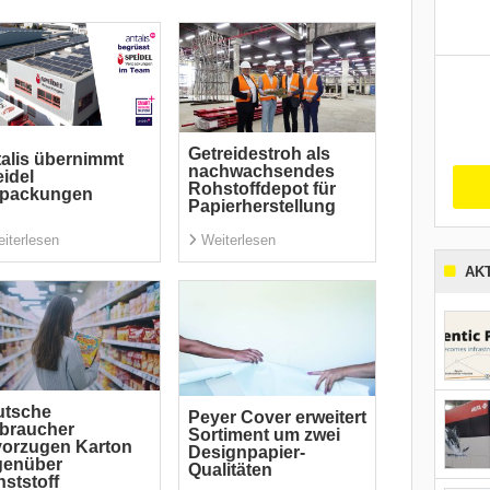
Getreidestroh als
alis übernimmt
nachwachsendes
idel
Rohstoffdepot für
rpackungen
Papierherstellung
iterlesen
Weiterlesen
AK
utsche
Peyer Cover erweitert
braucher
Sortiment um zwei
orzugen Karton
Designpapier-
genüber
Qualitäten
ststoff