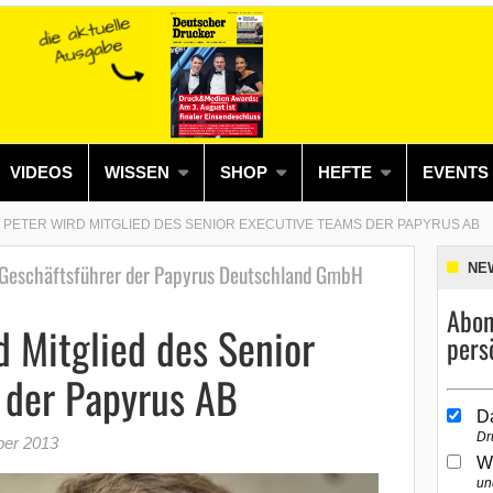
VIDEOS
WISSEN
SHOP
HEFTE
EVENTS
 PETER WIRD MITGLIED DES SENIOR EXECUTIVE TEAMS DER PAPYRUS AB
s Geschäftsführer der Papyrus Deutschland GmbH
NE
Abon
d Mitglied des Senior
pers
 der Papyrus AB
D
Dr
ber 2013
W
un