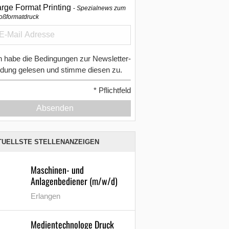
arge Format Printing
Spezialnews zum
oßformatdruck
h habe die Bedingungen zur Newsletter-
dung gelesen und stimme diesen zu.
*
Pflichtfeld
Absenden
TUELLSTE STELLENANZEIGEN
Maschinen- und
Anlagenbediener (m/w/d)
Erlangen
Medientechnologe Druck