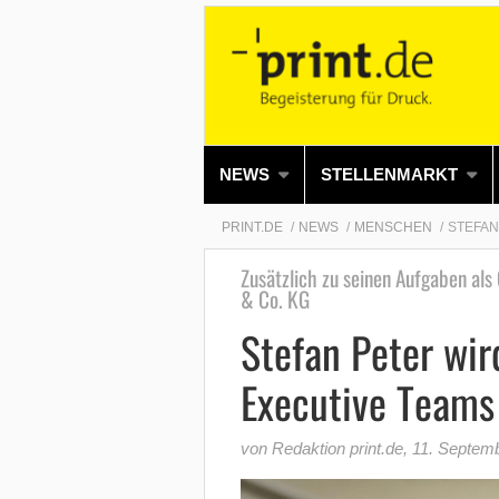
NEWS
STELLENMARKT
PRINT.DE
NEWS
MENSCHEN
STEFAN
Zusätzlich zu seinen Aufgaben al
& Co. KG
Stefan Peter wir
Executive Teams
von Redaktion print.de
,
11. Septem