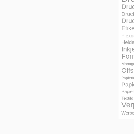
Dru
Druc
Druc
Etik
Flexo
Heid
Inkj
For
Manage
Offs
Papierf
Papi
Papier
Textil
Ver
Werbe