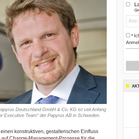
L
Gr
Ic
*
Anmel
AK
 Papyrus Deutschland GmbH & Co. KG ist seit Anfang
or Executive Team“ der Papyrus AB in Schweden.
inen konstruktiven, gestalterischen Einfluss
ug auf Change-Management-Prozesse für die