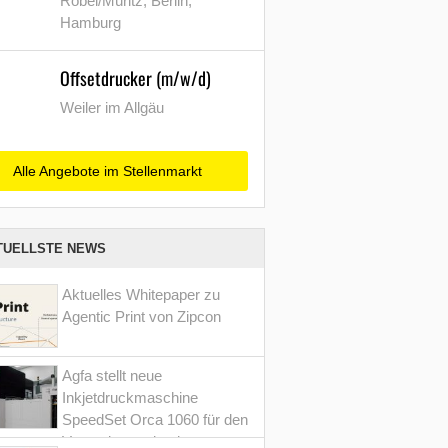
Röbel/Müritz, Berlin,
Hamburg
Offsetdrucker (m/w/d)
Weiler im Allgäu
Alle Angebote im Stellenmarkt
TUELLSTE NEWS
Aktuelles Whitepaper zu
Agentic Print von Zipcon
Agfa stellt neue
Inkjetdruckmaschine
SpeedSet Orca 1060 für den
Verpackungsdruck vor