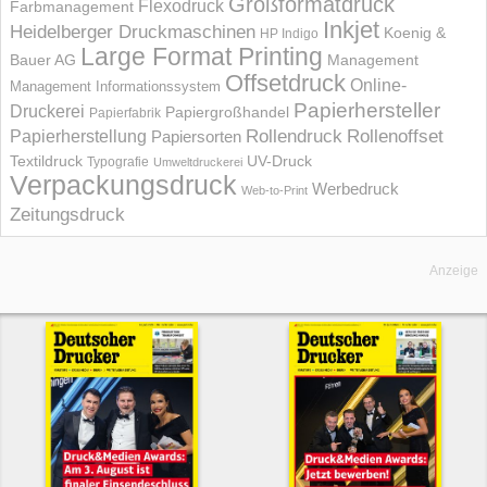
Großformatdruck
Flexodruck
Farbmanagement
Inkjet
Heidelberger Druckmaschinen
Koenig &
HP Indigo
Large Format Printing
Bauer AG
Management
Offsetdruck
Online-
Management Informations­system
Papierhersteller
Druckerei
Papiergroßhandel
Papierfabrik
Rollendruck
Rollenoffset
Papierherstellung
Papiersorten
UV-Druck
Textildruck
Typografie
Umweltdruckerei
Verpackungsdruck
Werbedruck
Web-to-Print
Zeitungsdruck
Anzeige