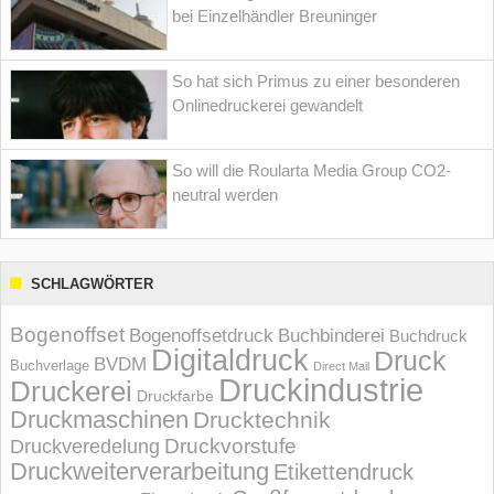
bei Einzelhändler Breuninger
So hat sich Primus zu einer besonderen
Onlinedruckerei gewandelt
So will die Roularta Media Group CO2-
neutral werden
SCHLAGWÖRTER
Bogenoffset
Bogenoffsetdruck
Buchbinderei
Buchdruck
Digitaldruck
Druck
BVDM
Buchverlage
Direct Mail
Druckindustrie
Druckerei
Druckfarbe
Druckmaschinen
Drucktechnik
Druckvorstufe
Druckveredelung
Druckweiterverarbeitung
Etikettendruck