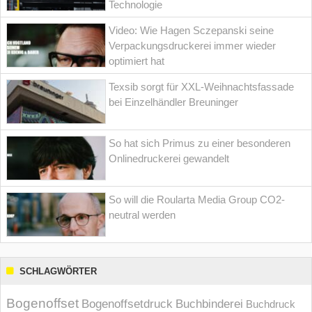
Technologie
Video: Wie Hagen Sczepanski seine
Verpackungsdruckerei immer wieder
optimiert hat
Texsib sorgt für XXL-Weihnachtsfassade
bei Einzelhändler Breuninger
So hat sich Primus zu einer besonderen
Onlinedruckerei gewandelt
So will die Roularta Media Group CO2-
neutral werden
SCHLAGWÖRTER
Bogenoffset
Bogenoffsetdruck
Buchbinderei
Buchdruck