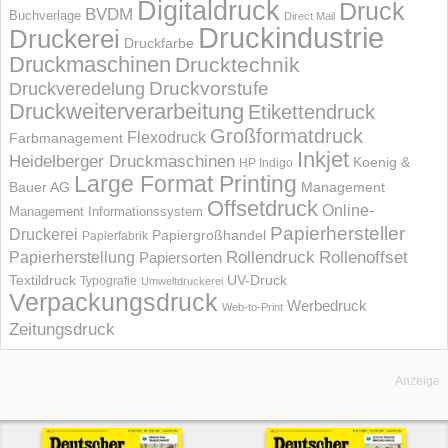
Digitaldruck
Druck
BVDM
Buchverlage
Direct Mail
Druckindustrie
Druckerei
Druckfarbe
Druckmaschinen
Drucktechnik
Druckvorstufe
Druckveredelung
Druckweiterverarbeitung
Etikettendruck
Großformatdruck
Flexodruck
Farbmanagement
Inkjet
Heidelberger Druckmaschinen
Koenig &
HP Indigo
Large Format Printing
Bauer AG
Management
Offsetdruck
Online-
Management Informations­system
Papierhersteller
Druckerei
Papiergroßhandel
Papierfabrik
Rollendruck
Rollenoffset
Papierherstellung
Papiersorten
UV-Druck
Textildruck
Typografie
Umweltdruckerei
Verpackungsdruck
Werbedruck
Web-to-Print
Zeitungsdruck
Anzeige